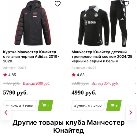
Куртка Манчестер Юнайтед
Манчестер Юнайтед детский
стеганая черная Adidas 2019-
тренировочный костюм 2024/25
2020
чёрный с серым и белым
20675
119233
4.85
4.83
7790
8030
2000
3040
5790
4990
+
+
Другие товары клуба Манчестер
Юнайтед