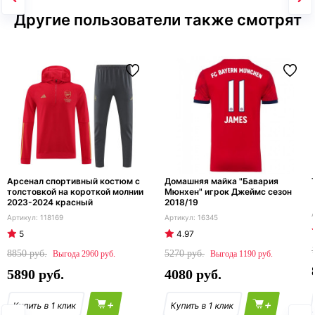
Другие пользователи также смотрят
Арсенал спортивный костюм с
Домашняя майка "Бавария
толстовкой на короткой молнии
Мюнхен" игрок Джеймс сезон
2023-2024 красный
2018/19
118169
16345
5
4.97
8850
5270
2960
1190
5890
4080
+
+