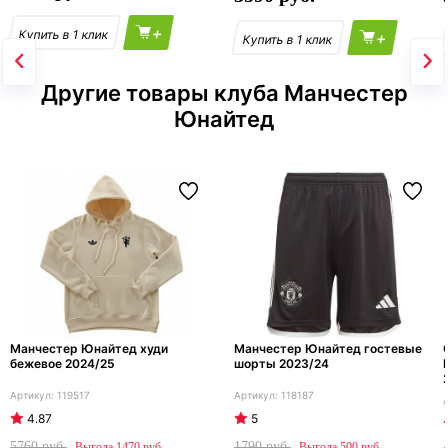
+
+
Другие товары клуба Манчестер
Юнайтед
Манчестер Юнайтед худи
Манчестер Юнайтед гостевые
бежевое 2024/25
шорты 2023/24
119517
118187
4.87
5
5760
1790
1470
500