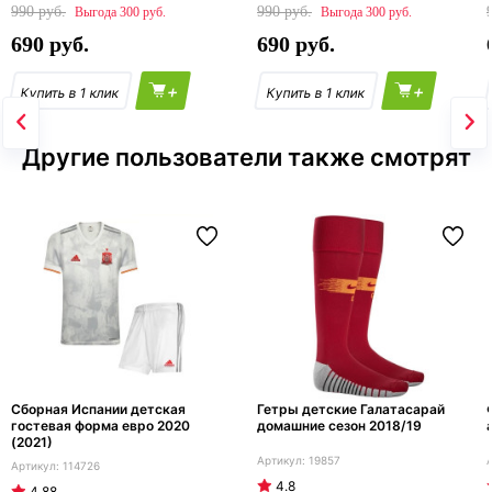
990
990
300
300
690
690
+
+
Другие пользователи также смотрят
Сборная Испании детская
Гетры детские Галатасарай
гостевая форма евро 2020
домашние сезон 2018/19
(2021)
19857
114726
4.8
4.88