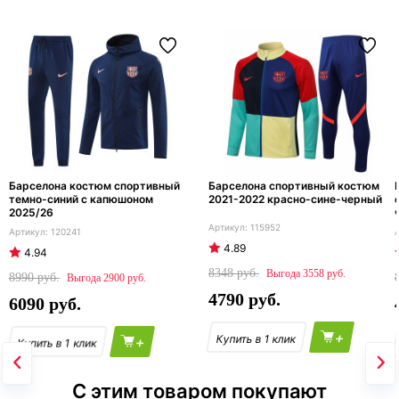
Барселона костюм спортивный
Барселона спортивный костюм
темно-синий с капюшоном
2021-2022 красно-сине-черный
2025/26
115952
120241
4.89
4.94
8348
3558
8990
2900
4790
6090
+
+
С этим товаром покупают