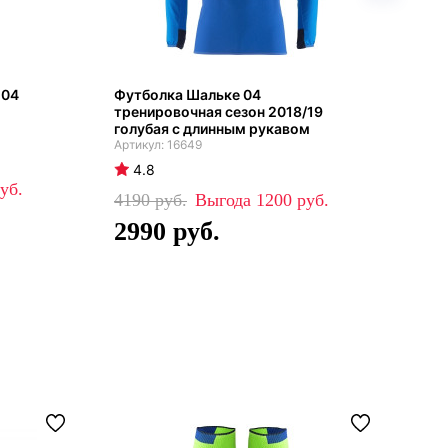
 04
Футболка Шальке 04
Фут
тренировочная сезон 2018/19
сез
голубая с длинным рукавом
16649
4
4.8
47
4190
1200
3
2990