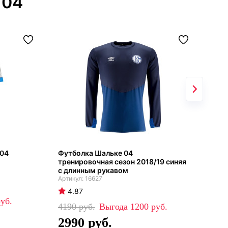
 04
 04
Футболка Шальке 04
Дет
тренировочная сезон 2018/19 синяя
дом
с длинным рукавом
16627
4
4.87
39
4190
1200
2
2990