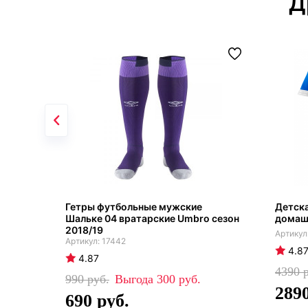
Д
Гетры футбольные мужские
Детск
Шальке 04 вратарские Umbro сезон
домашн
2018/19
17442
4.8
4.87
4390
990
300
289
690