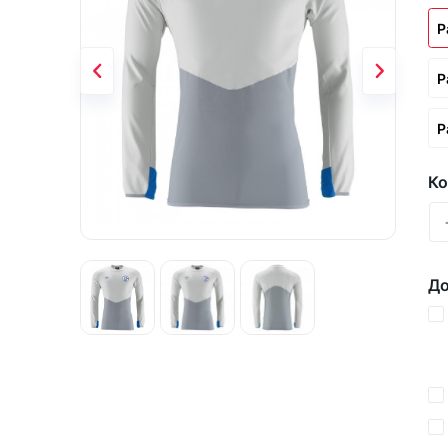
Р
Р
Р
Ко
До