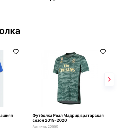
олка
машняя
Футболка Реал Мадрид вратарская
Реа
сезон 2019-2020
для
20550