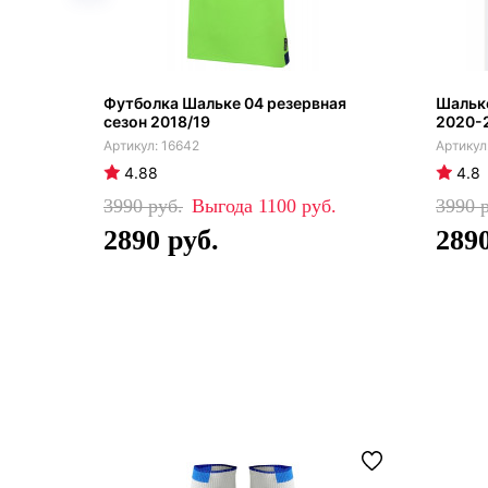
Футболка Шальке 04 резервная
Шальке
сезон 2018/19
2020-
16642
4.88
4.8
3990
1100
3990
2890
289