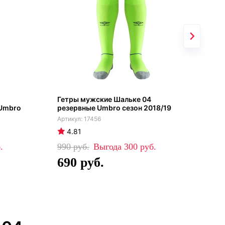
Гетры мужские Шальке 04
Гет
 Umbro
резервные Umbro сезон 2018/19
Шал
201
17456
4.81
4
990
300
99
690
6