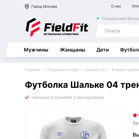
О нас
Опл
Город
Москва
Понедельник-Воскре
Мужчины
Женщины
Дети
Футбол
Главная
Сборные и клубы
Шальке 04
Форма с длин
Футболка Шальке 04 трен
Ар
Вы