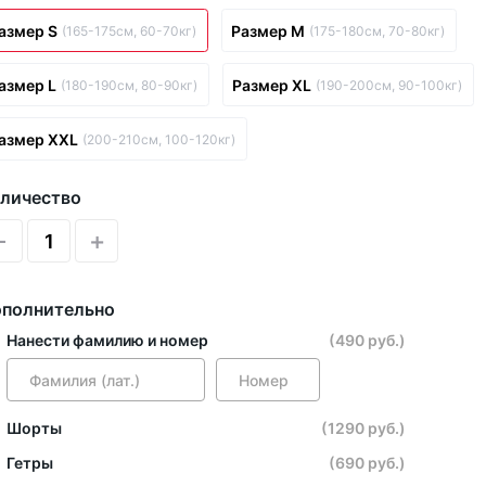
азмер S
Размер M
(165-175см, 60-70кг)
(175-180см, 70-80кг)
азмер L
Размер XL
(180-190см, 80-90кг)
(190-200см, 90-100кг)
азмер XXL
(200-210см, 100-120кг)
личество
-
+
полнительно
Нанести фамилию и номер
(490 руб.)
Шорты
(1290 руб.)
Гетры
(690 руб.)