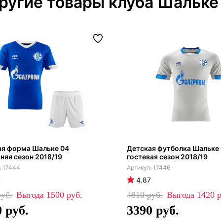
ругие товары клуба Шальке
ая форма Шальке 04
Детская футболка Шальке
яя сезон 2018/19
гостевая сезон 2018/19
17444
17446
7
4.87
1500
4810
1420
0
3390