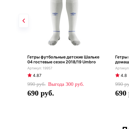
Гетры футбольные детские Шальке
Гетры
04 гостевые сезон 2018/19 Umbro
домашн
19957
4.87
4.8
990
300
990
690
690