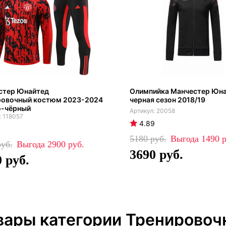
стер Юнайтед
Олимпийка Манчестер Юн
ровочный костюм 2023-2024
черная сезон 2018/19
о-чёрный
20058
118057
4.89
5180
1490
2900
3690
0
вары категории Тренирово