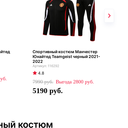
айтед
Спортивный костюм Манчестер
Ман
Юнайтед Teamgeist черный 2021-
гос
2022
116292
4
4.8
38
7990
2800
2
5190
чный костюм