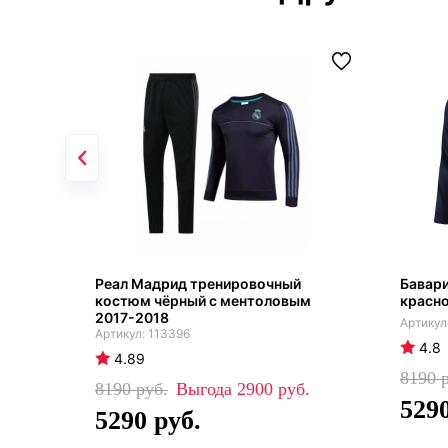
Реал Мадрид тренировочный
Бавар
костюм чёрный с ментоловым
красн
2017-2018
113396
4.8
4.89
8190
8190
2900
529
5290