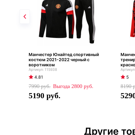
Манчестер Юнайтед спортивный
Манче
костюм 2021-2022 черный с
трени
воротником
красн
115938
4.81
5
7990
2800
8190
5190
529
Другие то