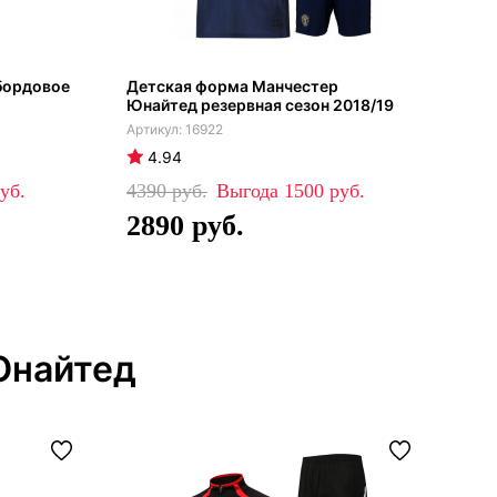
бордовое
Детская форма Манчестер
Спо
Юнайтед резервная сезон 2018/19
Юна
201
16922
4.94
4
4390
1500
84
2890
5
Юнайтед