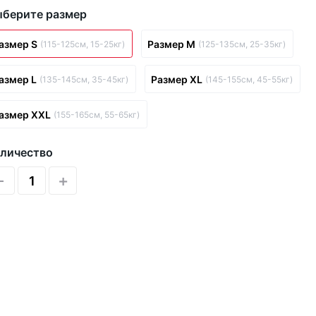
берите размер
азмер S
Размер M
(115-125см, 15-25кг)
(125-135см, 25-35кг)
азмер L
Размер XL
(135-145см, 35-45кг)
(145-155см, 45-55кг)
азмер XXL
(155-165см, 55-65кг)
личество
-
+