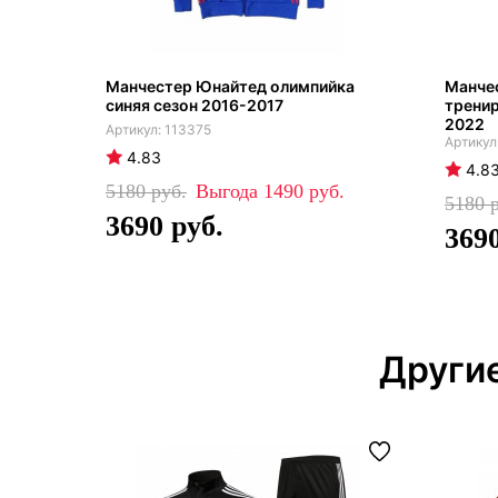
Манчестер Юнайтед олимпийка
Манче
синяя сезон 2016-2017
тренир
2022
113375
4.83
4.8
5180
1490
5180
3690
369
Други