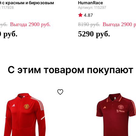
й с красным и бирюзовым
HumanRace
117928
115297
4.87
2900
8190
2900
0
5290
С этим товаром покупают