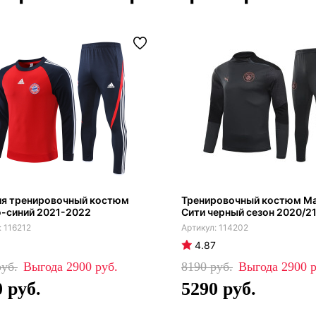
ия тренировочный костюм
Тренировочный костюм М
о-синий 2021-2022
Сити черный сезон 2020/2
116212
114202
4.87
2900
8190
2900
0
5290