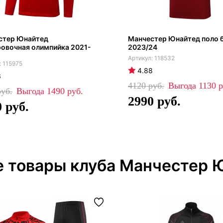
стер Юнайтед
Манчестер Юнайтед поло 
овочная олимпийка 2021-
2023/24
118532
115975
4.88
3
4120
1130
1490
2990
0
е товары клуба Манчестер 