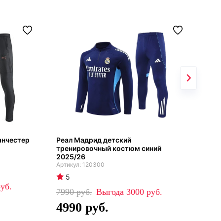
анчестер
Реал Мадрид детский
Чел
1
тренировочный костюм синий
кос
2025/26
120300
5
5
80
7990
3000
4
4990