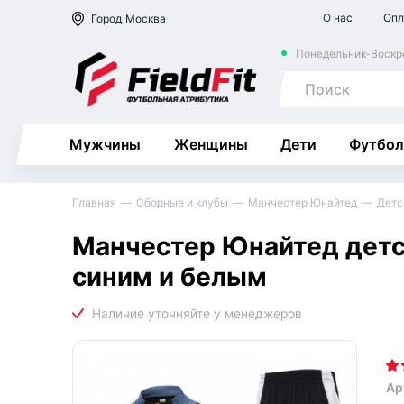
О нас
Опл
Город
Москва
Понедельник-Воскре
Мужчины
Женщины
Дети
Футбол
Главная
Сборные и клубы
Манчестер Юнайтед
Детс
Манчестер Юнайтед детс
синим и белым
Ар