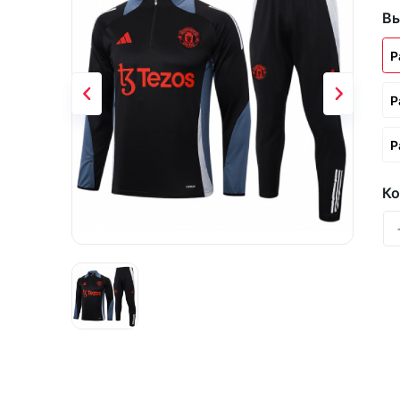
Вы
Р
Р
Р
Ко