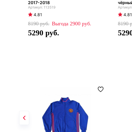
2017-2018
чёрны
113519
4.81
4.81
8190
2900
8190
5290
529