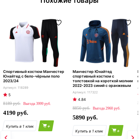
Похожие товары
Спортивный костюм Манчестер
Манчестер Юнайтед
Юнайтед с бело-чёрным поло
спортивный костюм с
2023/24
толстовкой на короткой молнии
2022-2023 синий с оранжевым
118289
117322
5
4.84
8189
3999
8850
2960
4190
5890
+
+