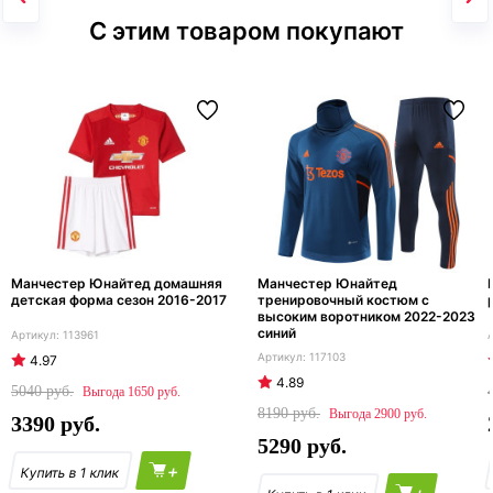
С этим товаром покупают
Манчестер Юнайтед домашняя
Манчестер Юнайтед
детская форма сезон 2016-2017
тренировочный костюм с
высоким воротником 2022-2023
синий
113961
117103
4.97
4.89
5040
1650
8190
2900
3390
5290
+
+