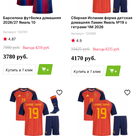
Барселона футболка домашняя
Сборная Испании форма детская
2026/27 Ямаль 10
домашняя Ламин Ямаль №19 с
гетрами ЧМ 2026
120761
120585
4.87
4.9
7990
4210
10425
6255
3780
4170
+
+