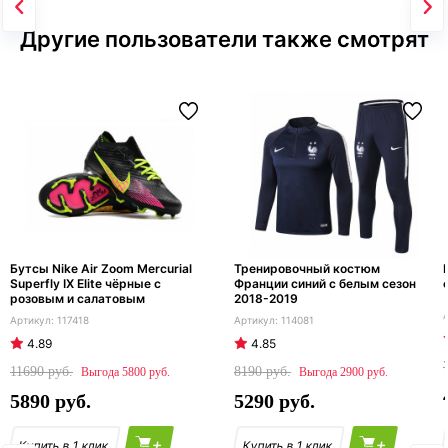
Другие пользователи также смотрят
Бутсы Nike Air Zoom Mercurial
Тренировочный костюм
Superfly IX Elite чёрные с
Франции синий с белым сезон
розовым и салатовым
2018-2019
117418
114081
4.89
4.85
11690
8190
5800
2900
5890
5290
+
+