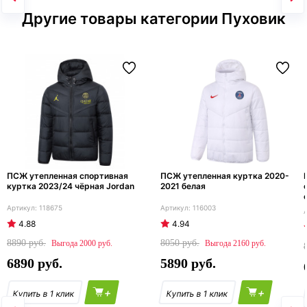
Другие товары категории Пуховик
ПСЖ утепленная спортивная
ПСЖ утепленная куртка 2020-
куртка 2023/24 чёрная Jordan
2021 белая
118675
116003
4.88
4.94
8890
8050
2000
2160
6890
5890
+
+