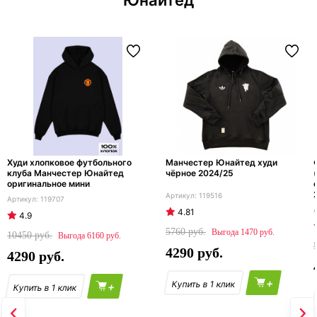
Юнайтед
Худи хлопковое футбольного
Манчестер Юнайтед худи
клуба Манчестер Юнайтед
чёрное 2024/25
оригинальное мини
119516
119707
4.81
4.9
5760
1470
10450
6160
4290
4290
+
+