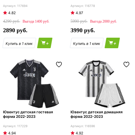
117694
116778
4.82
4.97
4290
5990
1400
2000
2890
3990
+
+
Ювентус детская гостевая
Ювентус детская домашняя
форма 2022-2023
форма 2022-2023
117229
116596
4.94
4.92