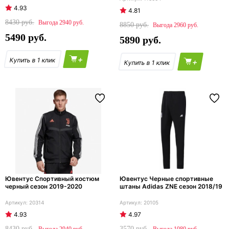
4.93
4.81
8430
2940
8850
2960
5490
5890
+
+
Ювентус Спортивный костюм
Ювентус Черные спортивные
черный сезон 2019-2020
штаны Adidas ZNE сезон 2018/19
20314
20105
4.93
4.97
8430
3570