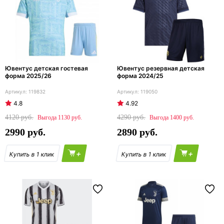
Ювентус детская гостевая
Ювентус резервная детская
форма 2025/26
форма 2024/25
119832
119050
4.8
4.92
4120
4290
1130
1400
2990
2890
+
+