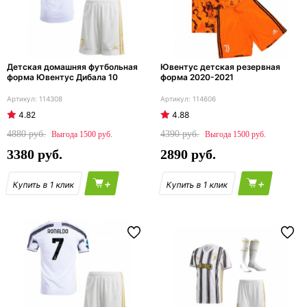
Детская домашняя футбольная
Ювентус детская резервная
форма Ювентус Дибала 10
форма 2020-2021
114308
114606
4.82
4.88
4880
4390
1500
1500
3380
2890
+
+