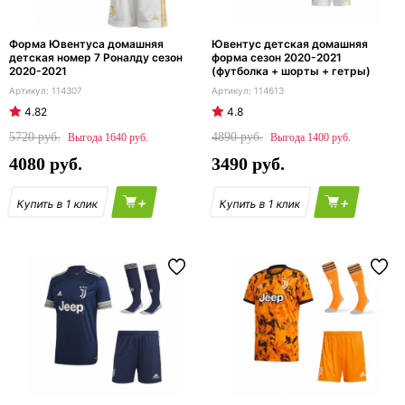
Форма Ювентуса домашняя
Ювентус детская домашняя
детская номер 7 Роналду сезон
форма сезон 2020-2021
2020-2021
(футболка + шорты + гетры)
114307
114613
4.82
4.8
5720
4890
1640
1400
4080
3490
+
+