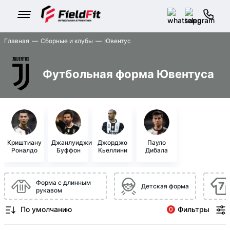
Главная
Сборные и клубы
Ювентус
Футбольная форма Ювентуса
Криштиану
Джанлуиджи
Джорджо
Пауло
Роналдо
Буффон
Кьеллини
Дибала
Форма с длинным
Детская форма
рукавом
Фильтры
0