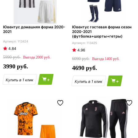
Ювентус домашняя форма 2020-
Ювентус гостевая форма сезон
2021
2020-2021
(футболка+шорты+гетры)
113424
113425
4.84
4.96
5990
2000
6090
1400
3990
4690
+
+