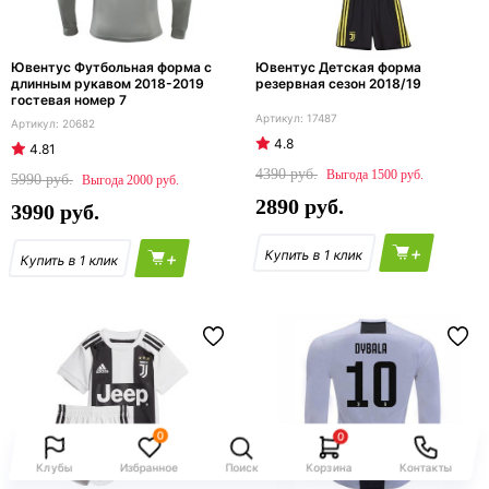
Ювентус Футбольная форма с
Ювентус Детская форма
длинным рукавом 2018-2019
резервная сезон 2018/19
гостевая номер 7
17487
20682
4.8
4.81
4390
1500
5990
2000
2890
3990
+
+
0
0
Клубы
Избранное
Поиск
Корзина
Контакты