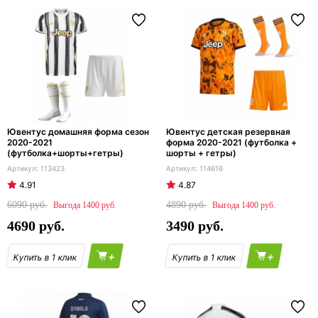
Ювентус домашняя форма сезон
Ювентус детская резервная
2020-2021
форма 2020-2021 (футболка +
(футболка+шорты+гетры)
шорты + гетры)
113423
114616
4.91
4.87
6090
4890
1400
1400
4690
3490
+
+