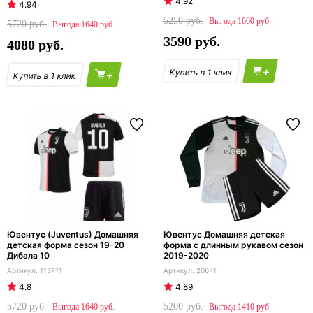
4.92
4.94
5250
1660
5720
1640
3590
4080
+
+
Ювентус (Juventus) Домашняя
Ювентус Домашняя детская
детская форма сезон 19-20
форма с длинным рукавом сезон
Дибала 10
2019-2020
113711
20641
4.8
4.89
5720
5200
1640
1410