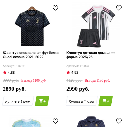
Ювентус специальная футболка
Ювентус детская домашняя
Gucci сезона 2021-2022
форма 2025/26
116861
119834
4.88
4.92
3990
4120
1100
1130
2890
2990
+
+