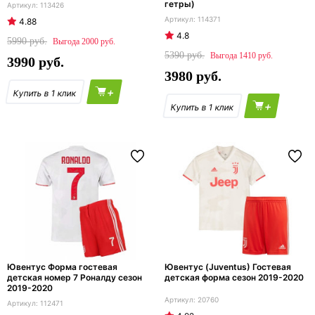
гетры)
113426
114371
4.88
4.8
5990
2000
5390
1410
3990
3980
+
+
Ювентус Форма гостевая
Ювентус (Juventus) Гостевая
детская номер 7 Роналду сезон
детская форма сезон 2019-2020
2019-2020
20760
112471