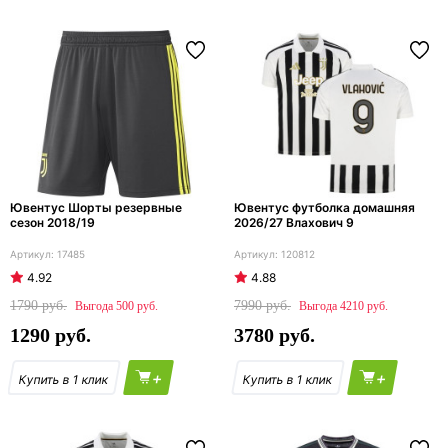
Ювентус Шорты резервные
Ювентус футболка домашняя
сезон 2018/19
2026/27 Влахович 9
17485
120812
4.92
4.88
1790
7990
500
4210
1290
3780
+
+