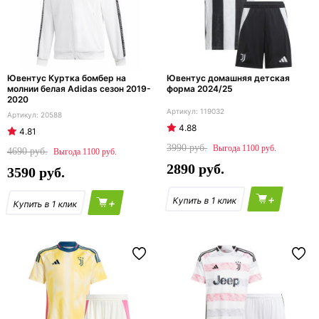
Ювентус Куртка бомбер на
Ювентус домашняя детская
молнии белая Adidas сезон 2019-
форма 2024/25
2020
119032
20588
4.88
4.81
3990
1100
4690
1100
2890
3590
+
+