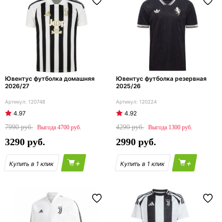
Ювентус футболка домашняя
Ювентус футболка резервная
2026/27
2025/26
120748
120224
4.97
4.92
7990
4290
4700
1300
3290
2990
+
+