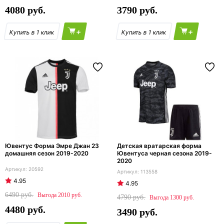
4080
3790
+
+
Ювентус Форма Эмре Джан 23
Детская вратарская форма
домашняя сезон 2019-2020
Ювентуса черная сезона 2019-
2020
20592
113558
4.95
4.95
6490
2010
4790
1300
4480
3490