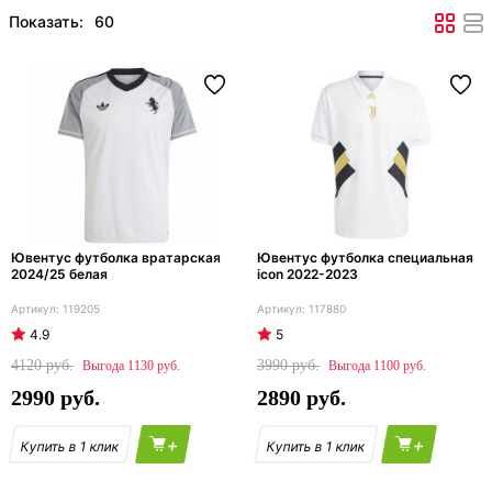
Показать:
Ювентус футболка вратарская
Ювентус футболка специальная
2024/25 белая
icon 2022-2023
119205
117880
4.9
5
4120
3990
1130
1100
2990
2890
+
+