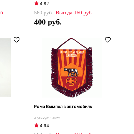
4.82
560
160
400
Рома Вымпел в автомобиль
19622
4.94