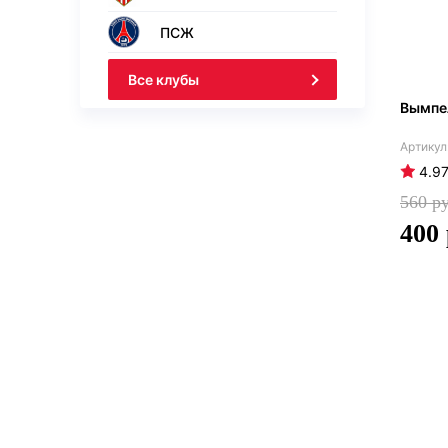
ПСЖ
Все клубы
Вымпе
4.9
560
400