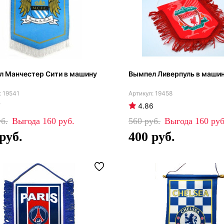
л Манчестер Сити в машину
Вымпел Ливерпуль в маши
19541
19458
7
4.86
160
560
160
400