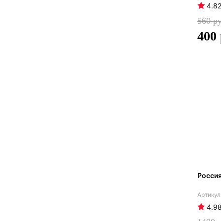
4.8
560
400
Росси
4.9