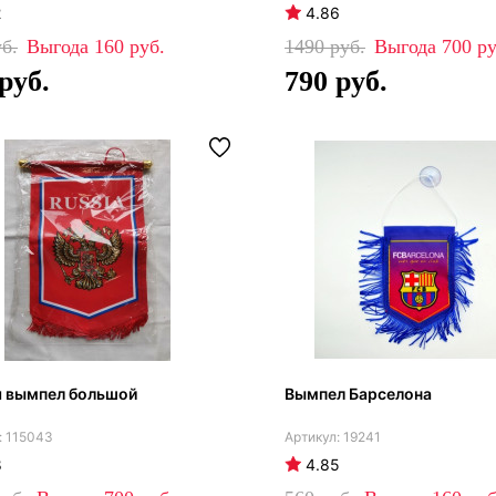
2
4.86
160
1490
700
790
я вымпел большой
Вымпел Барселона
115043
19241
8
4.85