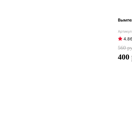
Вымпе
4.8
560
400