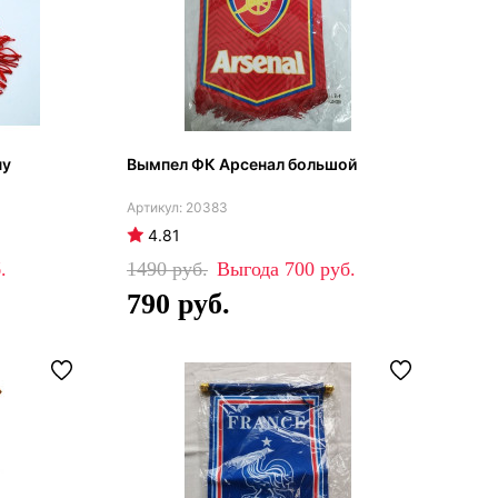
ну
Вымпел ФК Арсенал большой
20383
4.81
1490
700
790