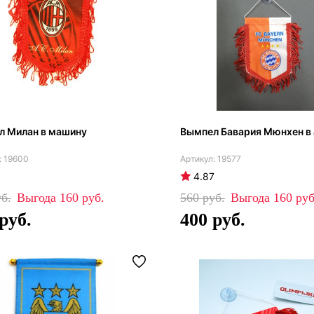
л Милан в машину
Вымпел Бавария Мюнхен в
19600
19577
4.87
160
560
160
400