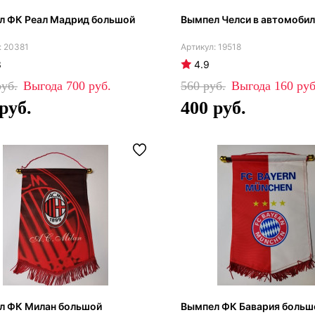
л ФК Реал Мадрид большой
Вымпел Челси в автомоби
20381
19518
3
4.9
700
560
160
400
л ФК Милан большой
Вымпел ФК Бавария больш