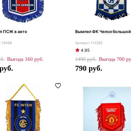
л ПСЖ в авто
Вымпел ФК Челси большой
19488
112283
7
4.95
160
1490
700
790