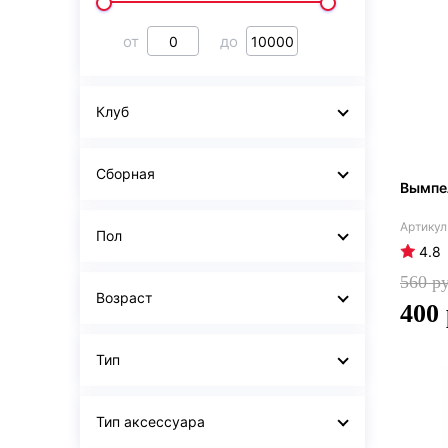
от
до
Клуб
Сборная
Вымпе
Пол
4.8
560
Возраст
400
Тип
Тип аксессуара