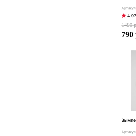
4.9
1490
790
Вымпел