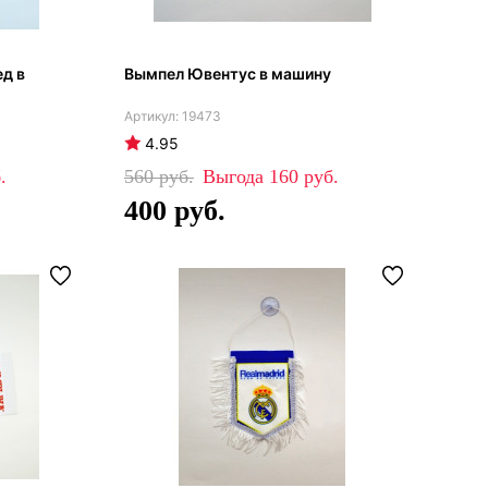
д в
Вымпел Ювентус в машину
19473
4.95
560
160
400