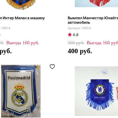
л Интер Милан в машину
Вымпел Манчестер Юнайте
автомобиль
19614
19503
6
4.8
160
560
160
400