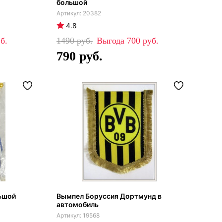
большой
20382
4.8
1490
700
790
ьшой
Вымпел Боруссия Дортмунд в
автомобиль
19568