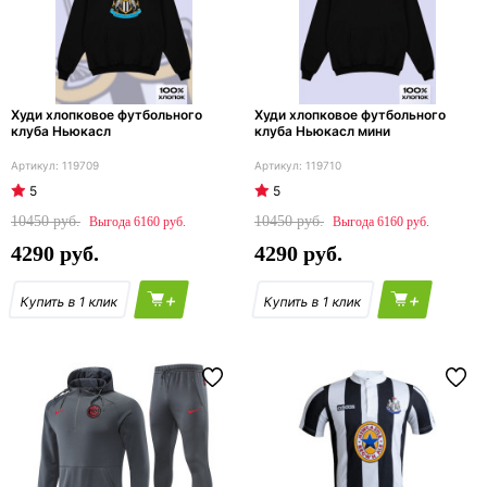
Худи хлопковое футбольного
Худи хлопковое футбольного
клуба Ньюкасл
клуба Ньюкасл мини
119709
119710
5
5
10450
10450
6160
6160
4290
4290
+
+