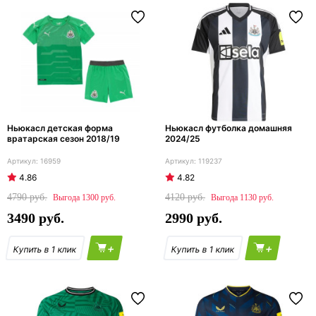
Ньюкасл детская форма
Ньюкасл футболка домашняя
вратарская сезон 2018/19
2024/25
16959
119237
4.86
4.82
4790
4120
1300
1130
3490
2990
+
+