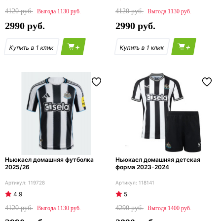
4120
4120
1130
1130
2990
2990
+
+
Ньюкасл домашняя футболка
Ньюкасл домашняя детская
2025/26
форма 2023-2024
119728
118141
4.9
5
4120
4290
1130
1400