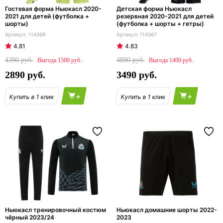
Гостевая форма Ньюкасл 2020-
Детская форма Ньюкасл
2021 для детей (футболка +
резервная 2020-2021 для детей
шорты)
(футболка + шорты + гетры)
114369
114367
4.81
4.83
4390
4890
1500
1400
2890
3490
+
+
Ньюкасл тренировочный костюм
Ньюкасл домашние шорты 2022-
чёрный 2023/24
2023