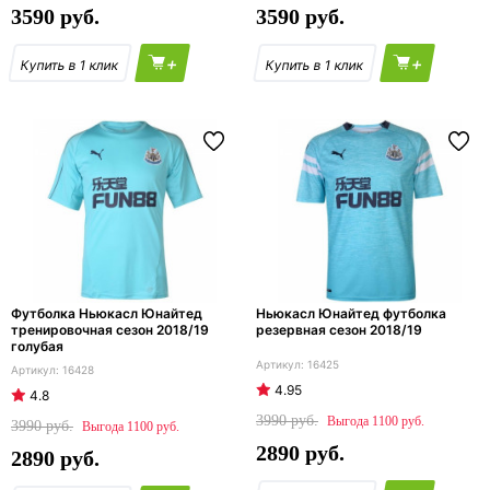
3590
3590
+
+
Футболка Ньюкасл Юнайтед
Ньюкасл Юнайтед футболка
тренировочная сезон 2018/19
резервная сезон 2018/19
голубая
16425
16428
4.95
4.8
3990
1100
3990
1100
2890
2890