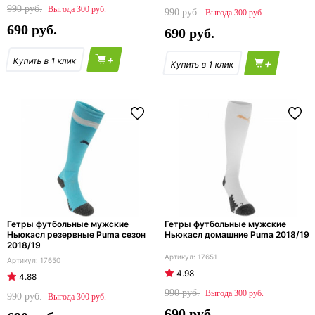
990
300
990
300
690
690
+
+
Гетры футбольные мужские
Гетры футбольные мужские
Ньюкасл резервные Puma сезон
Ньюкасл домашние Puma 2018/19
2018/19
17651
17650
4.98
4.88
990
300
990
300
690