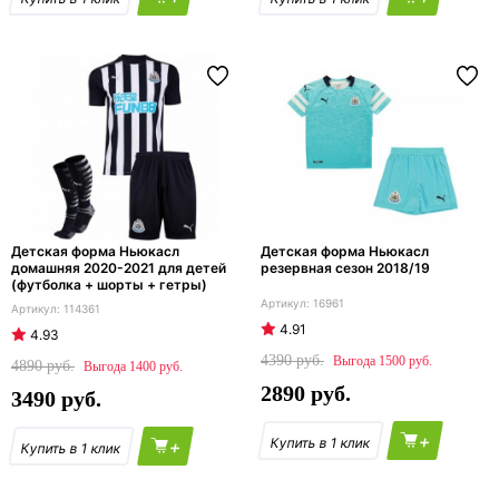
Детская форма Ньюкасл
Детская форма Ньюкасл
домашняя 2020-2021 для детей
резервная сезон 2018/19
(футболка + шорты + гетры)
16961
114361
4.91
4.93
4390
1500
4890
1400
2890
3490
+
+