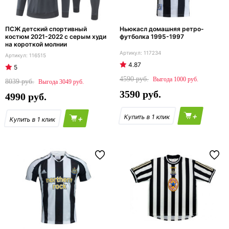
ПСЖ детский спортивный
Ньюкасл домашняя ретро-
костюм 2021-2022 с серым худи
футболка 1995-1997
на короткой молнии
117234
116515
4.87
5
4590
1000
8039
3049
3590
4990
+
+