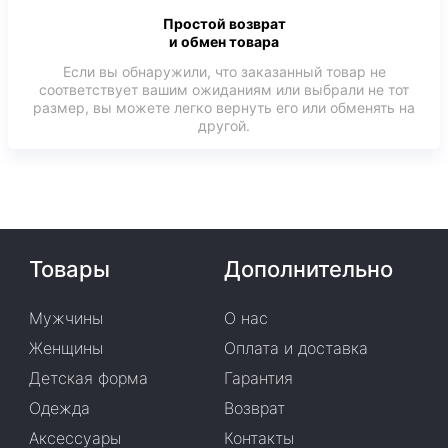
Простой возврат
и обмен товара
Если вы обнаружили, что заказанный товар не
соответствует вашим ожиданиям или выбрали не тот
размер, вы можете легко вернуть его или обменять на
другой.
Товары
Дополнительно
Мужчины
О нас
Женщины
Оплата и доставка
Детская форма
Гарантия
Одежда
Возврат
Аксессуары
Контакты