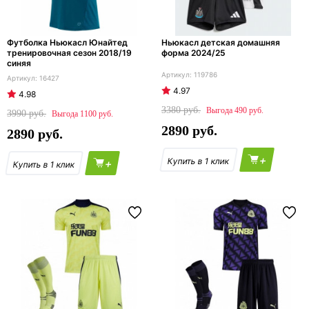
Футболка Ньюкасл Юнайтед
Ньюкасл детская домашняя
тренировочная сезон 2018/19
форма 2024/25
синяя
119786
16427
4.97
4.98
3380
490
3990
1100
2890
2890
+
+