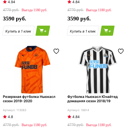
4.94
4.84
4770
4770
1180
1180
3590
3590
+
+
Резервная футболка Ньюкасл
Футболка Ньюкасл Юнайтед
сезон 2019-2020
домашняя сезон 2018/19
113083
16614
4.8
4.84
4770
4770
1180
1180