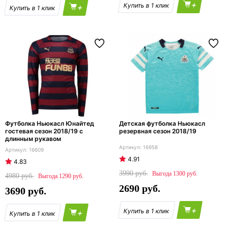
+
+
Футболка Ньюкасл Юнайтед
Детская футболка Ньюкасл
гостевая сезон 2018/19 с
резервная сезон 2018/19
длинным рукавом
16958
16609
4.91
4.83
3990
1300
4980
1290
2690
3690
+
+