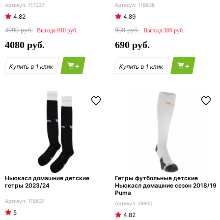
117237
118636
4.82
4.89
4990
990
910
300
4080
690
+
+
Ньюкасл домашние детские
Гетры футбольные детские
гетры 2023/24
Ньюкасл домашние сезон 2018/19
Puma
118637
19900
5
4.82