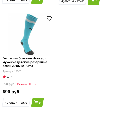
+
Гетры футбольные Ньюкасл
мужские детские резервные
сезон 2018/19 Puma
19902
4.91
990
300
690
+