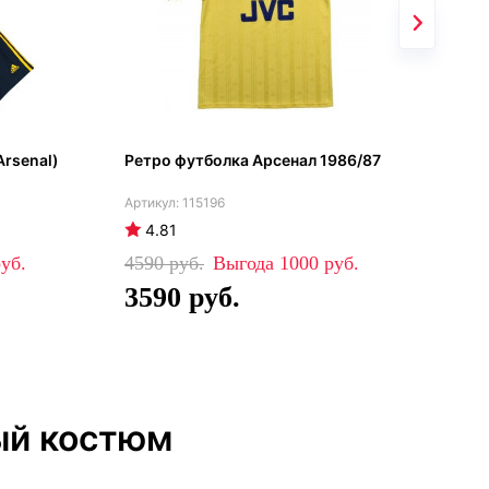
Arsenal)
Ретро футболка Арсенал 1986/87
Арс
202
115196
4.81
4
4590
1000
84
3590
5
ый костюм