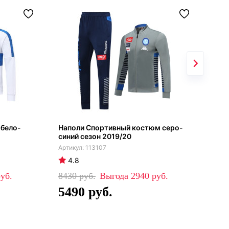
 бело-
Наполи Спортивный костюм серо-
Нап
синий сезон 2019/20
гол
113107
4.8
4
8430
2940
84
5490
5