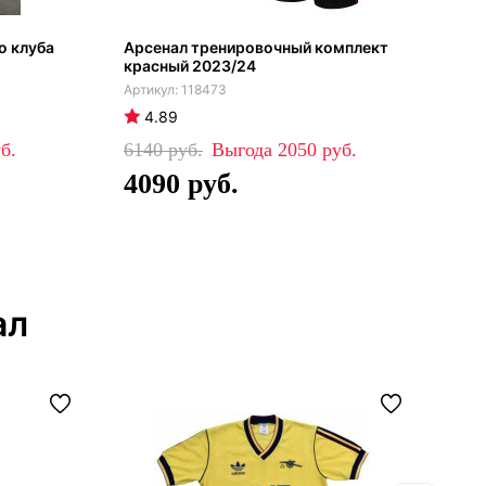
о клуба
Арсенал тренировочный комплект
Арс
красный 2023/24
кос
жёл
118473
4.89
5
6140
2050
80
4090
4
ал