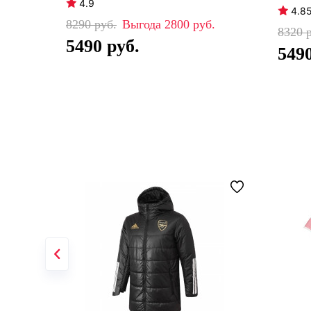
4.9
4.8
8290
2800
8320
5490
549