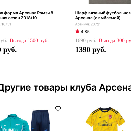
я форма Арсенал Рэмзи 8
Шарф вязаный футбольног
яя сезон 2018/19
Арсенал (с эмблемой)
16751
20721
4.85
1500
1690
300
0
1390
Другие товары клуба Арсен