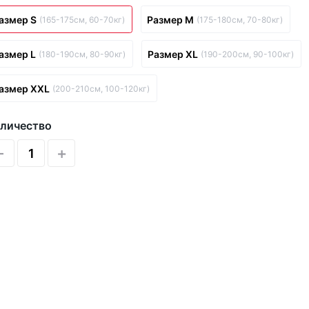
азмер S
Размер M
(165-175см, 60-70кг)
(175-180см, 70-80кг)
азмер L
Размер XL
(180-190см, 80-90кг)
(190-200см, 90-100кг)
азмер XXL
(200-210см, 100-120кг)
личество
-
+