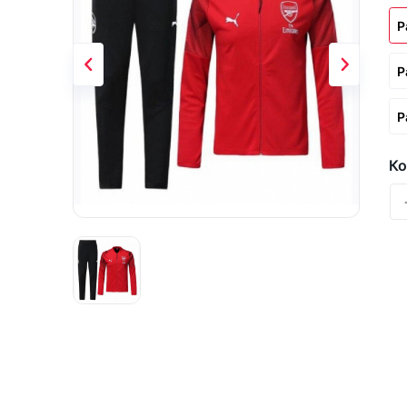
Р
Р
Р
Ко