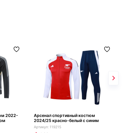
юм 2022-
Арсенал спортивный костюм
Арс
том
2024/25 красно-белый с синим
202
119215