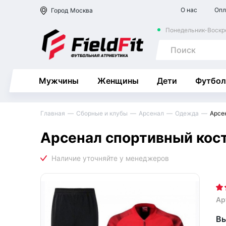
О нас
Опл
Город
Москва
Понедельник-Воскре
Мужчины
Женщины
Дети
Футбол
Главная
Сборные и клубы
Арсенал
Одежда
Арсе
Арсенал спортивный кос
Ар
Вы