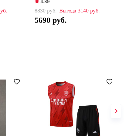
4.89
4
8830
3140
84
5690
5