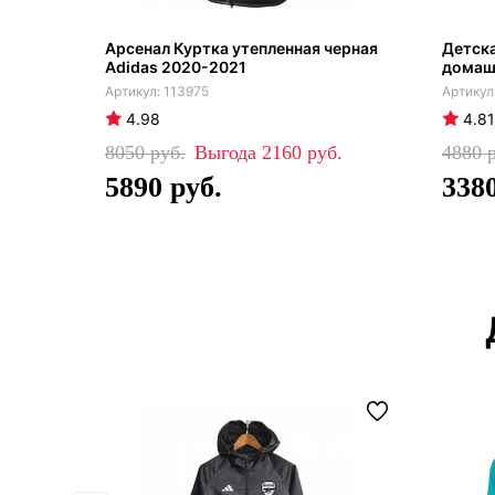
Арсенал Куртка утепленная черная
Детска
Adidas 2020-2021
домашн
113975
4.98
4.81
8050
2160
4880
5890
338