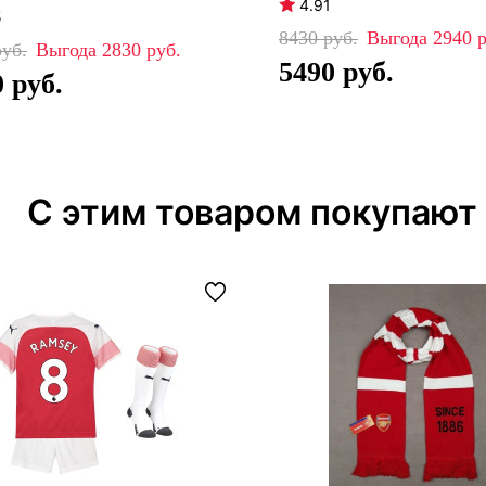
4.91
5
8430
2940
2830
5490
0
С этим товаром покупают