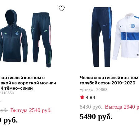
портивный костюм с
Челси спортивный костюм
вкой на короткой молнии
голубой сезон 2019-2020
24 тёмно-синий
20863
118550
4.84
4
8430
2940
2540
5490
0