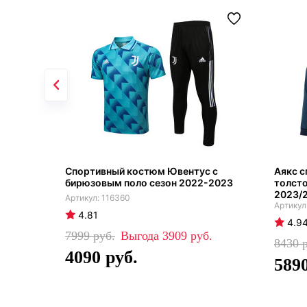
Спортивный костюм Ювентус с
Аякс с
бирюзовым поло сезон 2022-2023
толсто
2023/
116360
4.81
4.9
7999
3909
8430
4090
589