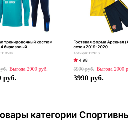
ал тренировочный костюм
Гостевая форма Арсенал (
24 бирюзовый
сезон 2019-2020
118596
112616
3
4.98
2900
5990
2000
0
3990
товары категории Спортивн