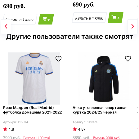
690
690
+
+
Другие пользователи также смотрят
Реал Мадрид (Real Madrid)
Аякс утепленная спортивная
футболка домашняя 2021-2022
куртка 2024/25 чёрная
115014
119374
4.8
4.87
3990
8890
1100
2000