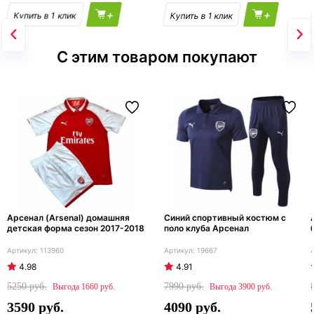
+
+
С этим товаром покупают
Арсенал (Arsenal) домашняя
Синий спортивный костюм с
детская форма сезон 2017-2018
поло клуба Арсенал
113960
19667
4.98
4.91
5250
7990
1660
3900
3590
4090