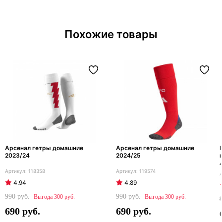
Похожие товары
Арсенал гетры домашние
Арсенал гетры домашние
2023/24
2024/25
118358
119574
4.94
4.89
990
990
300
300
690
690