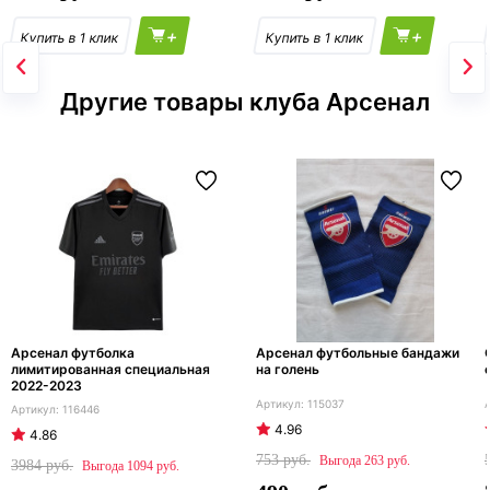
+
+
Другие товары клуба Арсенал
Арсенал футболка
Арсенал футбольные бандажи
лимитированная специальная
на голень
2022-2023
115037
116446
4.96
4.86
753
263
3984
1094