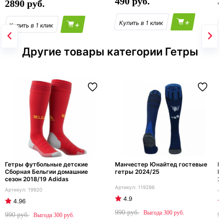
490
2890
+
+
Другие товары категории Гетры
Гетры футбольные детские
Манчестер Юнайтед гостевые
Сборная Бельгии домашние
гетры 2024/25
сезон 2018/19 Adidas
119286
19920
4.9
4.96
990
300
990
300