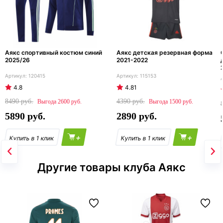
Аякс спортивный костюм синий
Аякс детская резервная форма
2025/26
2021-2022
120415
115153
4.8
4.81
8490
4390
2600
1500
5890
2890
+
+
Другие товары клуба Аякс