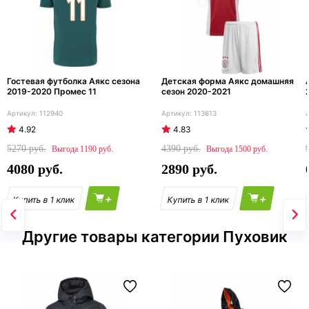
Гостевая футболка Аякс сезона
Детская форма Аякс домашняя
2019-2020 Промес 11
сезон 2020-2021
112940
113613
4.92
4.83
5270
4390
1190
1500
4080
2890
+
+
Другие товары категории Пуховик