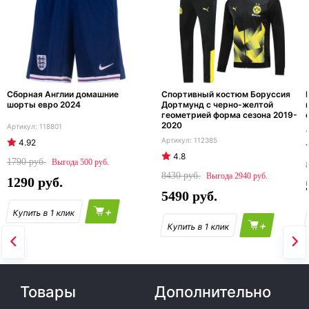
Сборная Англии домашние
Спортивный костюм Боруссия
шорты евро 2024
Дортмунд c черно-желтой
геометрией форма сезона 2019-
2020
118801
112385
4.92
4.8
1790
500
8430
2940
1290
5490
+
+
Товары
Дополнительно