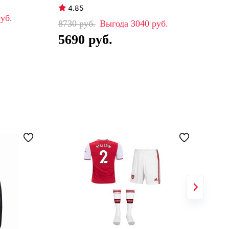
4.85
4
8730
3040
88
5690
5