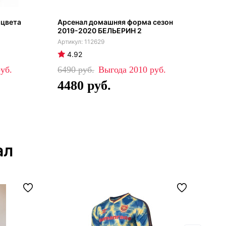
 цвета
Арсенал домашняя форма сезон
Клу
2019-2020 БЕЛЬЕРИН 2
112629
4.92
4
6490
2010
79
4480
5
ал