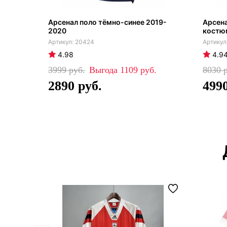
Арсенал поло тёмно-синее 2019-
Арсен
2020
костю
20424
4.98
4.9
3999
1109
8030
2890
499