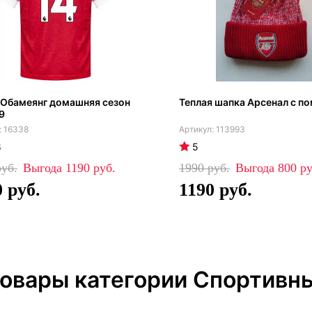
 Обамеянг домашняя сезон
Теплая шапка Арсенал с п
9
16338
113993
8
5
1190
1990
800
0
1190
товары категории Спортивн