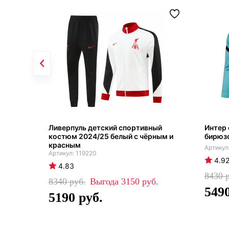
Ливерпуль детский спортивный
Интер
костюм 2024/25 белый с чёрным и
бирюз
красным
119220
4.9
4.83
8430
8340
3150
549
5190