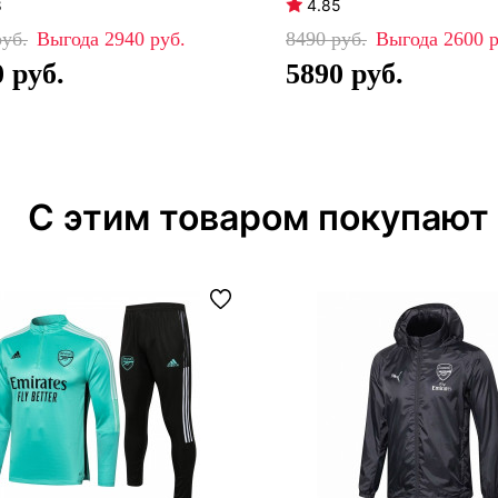
8
4.85
2940
8490
2600
0
5890
С этим товаром покупают