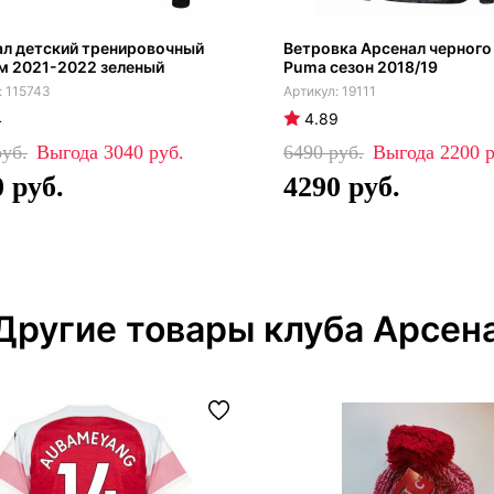
ал детский тренировочный
Ветровка Арсенал черного
м 2021-2022 зеленый
Puma сезон 2018/19
115743
19111
4
4.89
3040
6490
2200
0
4290
Другие товары клуба Арсен