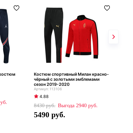
 костюм
Костюм спортивный Милан красно-
Сбо
чёрный с золотыми эмблемами
кос
сезон 2019-2020
113106
4
4.88
84
8430
2940
5
5490