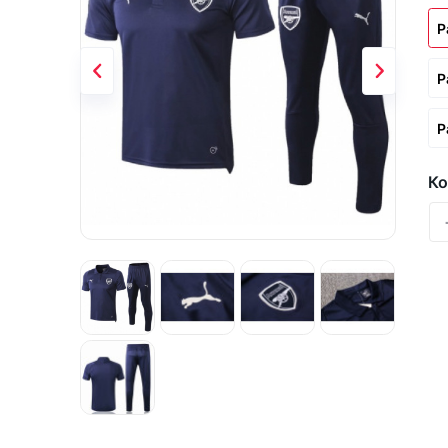
Р
Р
Р
Ко