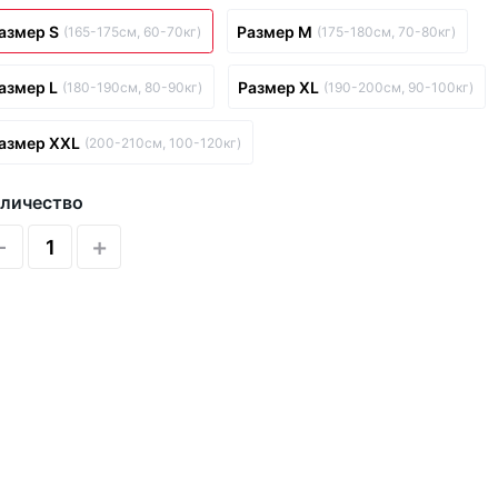
азмер S
Размер M
(165-175см, 60-70кг)
(175-180см, 70-80кг)
азмер L
Размер XL
(180-190см, 80-90кг)
(190-200см, 90-100кг)
азмер XXL
(200-210см, 100-120кг)
личество
-
+