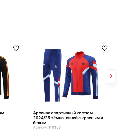
юм
Арсенал спортивный костюм
Арс
2024/25 тёмно-синий с красным и
кап
белым
сер
119333