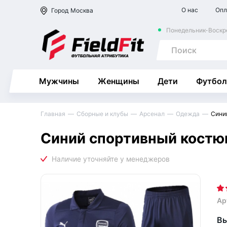
О нас
Опл
Город
Москва
Понедельник-Воскре
Мужчины
Женщины
Дети
Футбол
Главная
Сборные и клубы
Арсенал
Одежда
Сини
Синий спортивный костюм
Ар
Вы