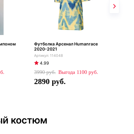
омпоном
Футболка Арсенал Humanrace
Арс
2020-2021
с с
114048
4.99
4
3990
1100
84
2890
5
ый костюм