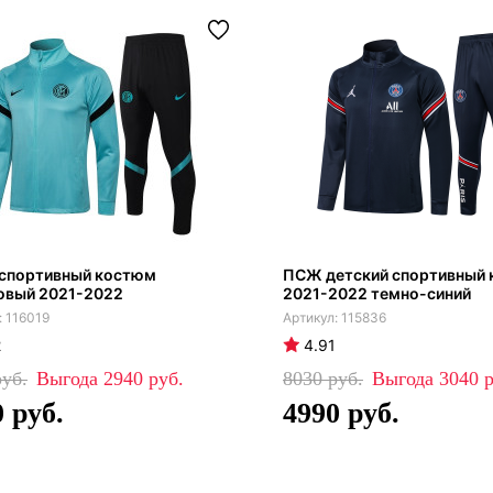
 спортивный костюм
ПСЖ детский спортивный
овый 2021-2022
2021-2022 темно-синий
116019
115836
2
4.91
2940
8030
3040
0
4990