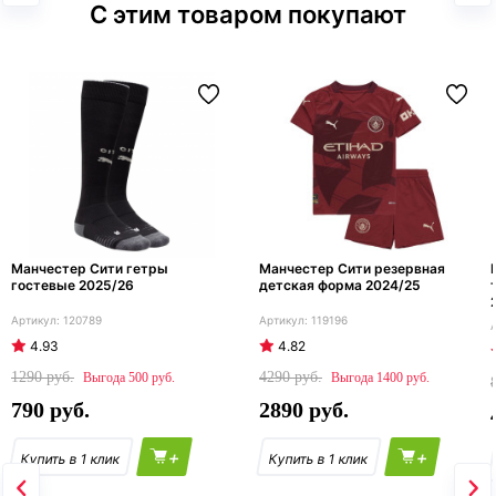
С этим товаром покупают
Манчестер Сити гетры
Манчестер Сити резервная
гостевые 2025/26
детская форма 2024/25
120789
119196
4.93
4.82
1290
4290
500
1400
790
2890
+
+