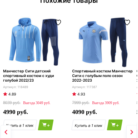
Похожие товары
Манчестер Сити детский
Спортивный костюм Манчестер
спортивный костюм с худи
Сити с голубым поло сезон
голубой 2022/23
2022-2023
118489
117387
4.89
4.93
8039
7999
3049
3909
4990
4090
+
+