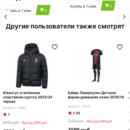
+
+
Другие пользователи также смотрят
Ювентус утепленная
Байер Леверкузен Детская
спортивная куртка 2023/24
форма домашняя сезон 2018/19
чёрная
16729
118697
4.88
5
5250
1660
8890
2000
3590