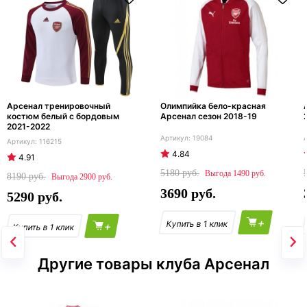
Арсенал тренировочный
Олимпийка бело-красная
костюм белый с бордовым
Арсенал сезон 2018-19
2021-2022
19084
116215
4.84
4.91
5180
1490
8190
2900
3690
5290
+
+
Другие товары клуба Арсенал