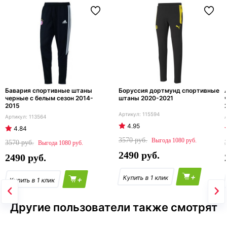
Бавария спортивные штаны
Боруссия дортмунд спортивные
черные с белым сезон 2014-
штаны 2020-2021
2015
115594
113564
4.95
4.84
3570
1080
3570
1080
2490
2490
+
+
Другие пользователи также смотрят