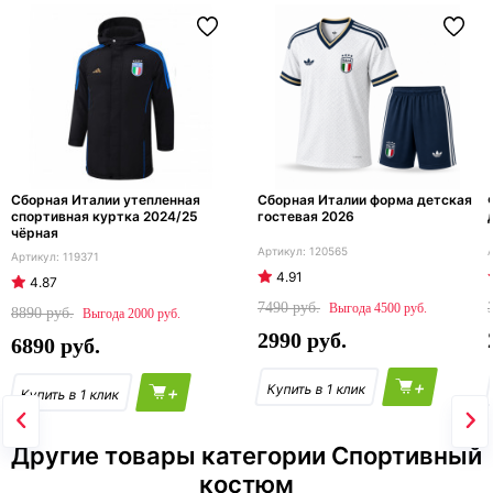
Сборная Италии утепленная
Сборная Италии форма детская
спортивная куртка 2024/25
гостевая 2026
чёрная
120565
119371
4.91
4.87
7490
4500
8890
2000
2990
6890
+
+
Другие товары категории Спортивный
костюм