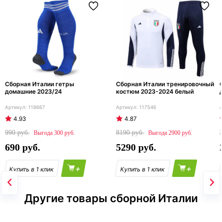
Сборная Италии гетры
Сборная Италии тренировочный
домашние 2023/24
костюм 2023-2024 белый
118667
117546
4.93
4.87
990
8190
300
2900
690
5290
+
+
Другие товары сборной Италии