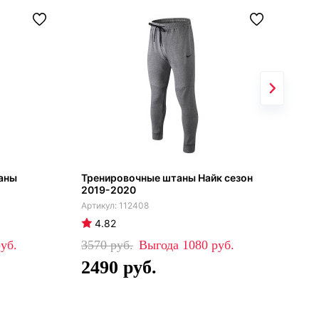
аны
Тренировочные штаны Найк сезон
Спо
2019-2020
сез
112408
4.82
4
3570
1080
35
2490
2