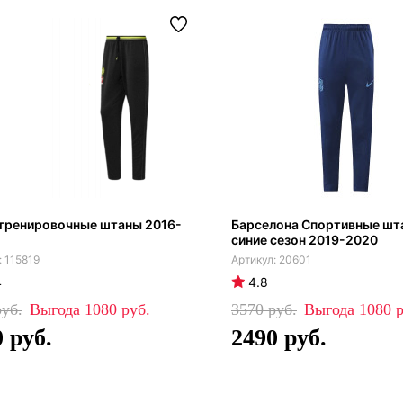
 тренировочные штаны 2016-
Барселона Спортивные шт
синие сезон 2019-2020
115819
20601
4
4.8
1080
3570
1080
0
2490