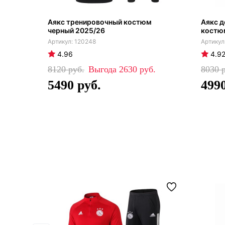
Аякс тренировочный костюм
Аякс д
черный 2025/26
костю
120248
4.96
4.9
8120
2630
8030
5490
499