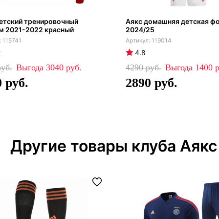
етский тренировочный
Аякс домашняя детская ф
м 2021-2022 красный
2024/25
115741
119014
2
4.8
3040
4290
1400
0
2890
Другие товары клуба Аякс