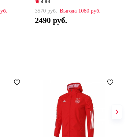
4.96
4
3570
1080
32
2490
2