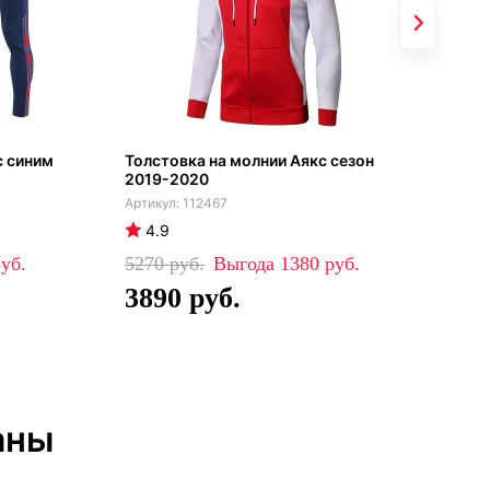
с синим
Толстовка на молнии Аякс сезон
Аяк
2019-2020
202
112467
4.9
5
5270
1380
39
3890
2
аны