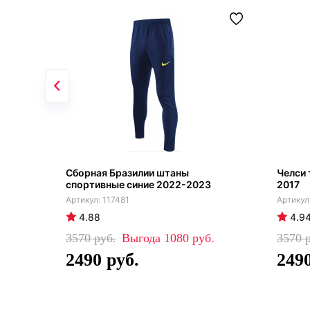
Сборная Бразилии штаны
Челси
спортивные синие 2022-2023
2017
117481
4.88
4.9
3570
1080
3570
2490
249