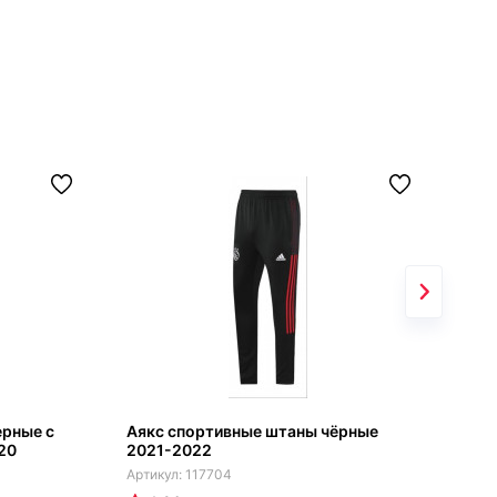
ерные с
Аякс спортивные штаны чёрные
Аяк
20
2021-2022
202
117704