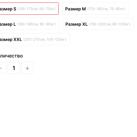
азмер S
Размер M
(165-175см, 60-70кг)
(175-180см, 70-80кг)
азмер L
Размер XL
(180-190см, 80-90кг)
(190-200см, 90-100кг)
азмер XXL
(200-210см, 100-120кг)
личество
-
+