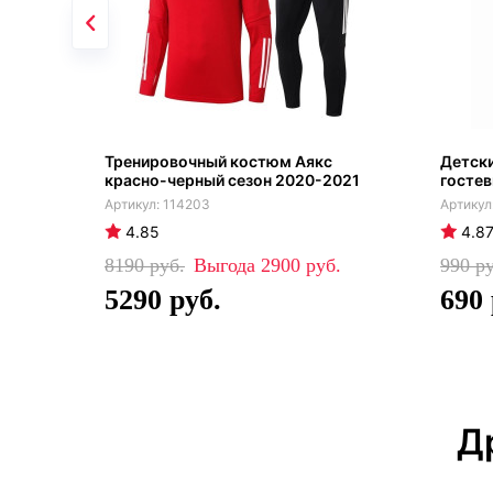
Тренировочный костюм Аякс
Детски
красно-черный сезон 2020-2021
гостев
114203
4.85
4.8
8190
2900
990
5290
690
Д