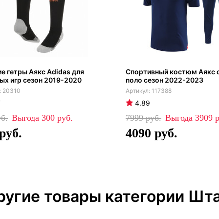
е гетры Аякс Adidas для
Спортивный костюм Аякс 
ых игр сезон 2019-2020
поло сезон 2022-2023
20310
117388
7
4.89
300
7999
3909
4090
ругие товары категории Шт