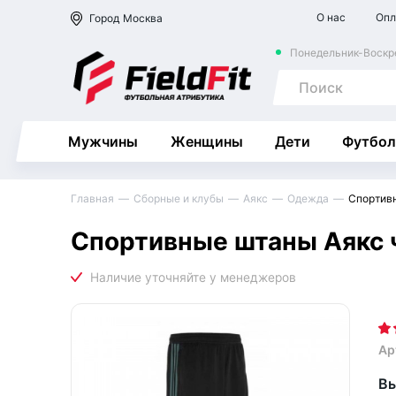
О нас
Опл
Город
Москва
Понедельник-Воскре
Мужчины
Женщины
Дети
Футбол
Главная
Сборные и клубы
Аякс
Одежда
Спортивн
Спортивные штаны Аякс 
Ар
Вы