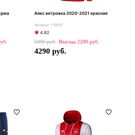
орма
Аякс ветровка 2020-2021 красная
Аяк
202
115925
4.82
5
6490
2200
99
4290
6