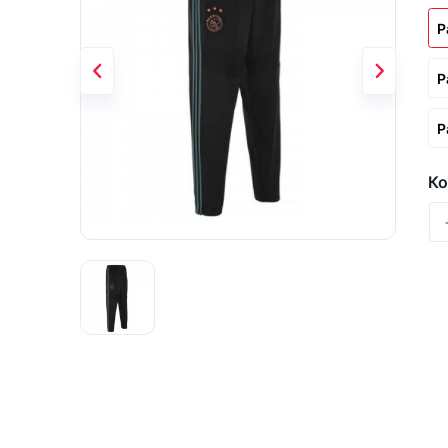
Р
Р
Р
Ко