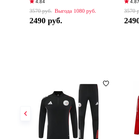
4.84
4.8
3570
1080
3570
2490
249