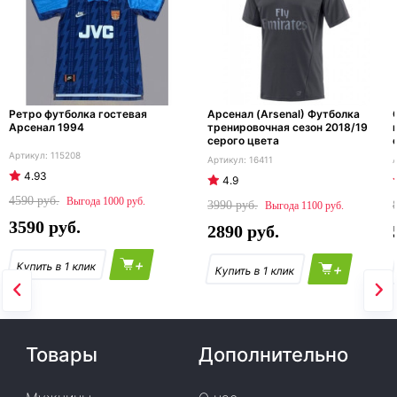
Ретро футболка гостевая
Арсенал (Arsenal) Футболка
Арсенал 1994
тренировочная сезон 2018/19
серого цвета
115208
16411
4.93
4.9
4590
1000
3990
1100
3590
2890
+
+
Товары
Дополнительно