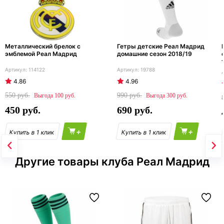
Металлический брелок с
Гетры детские Реал Мадрид
эмблемой Реал Мадрид
домашние сезон 2018/19
114122
19788
4.86
4.96
550
990
100
300
450
690
+
+
Другие товары клуба Реал Мадрид