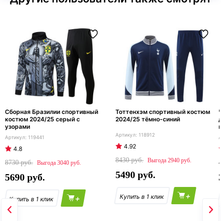
Сборная Бразилии спортивный
Тоттенхэм спортивный костюм
костюм 2024/25 серый с
2024/25 тёмно-синий
узорами
118912
119441
4.92
4.8
8430
2940
8730
3040
5490
5690
+
+