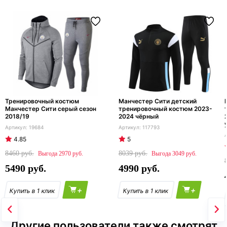
Тренировочный костюм
Манчестер Сити детский
Манчестер Сити серый сезон
тренировочный костюм 2023-
2018/19
2024 чёрный
19684
117793
4.85
5
8460
8039
2970
3049
5490
4990
+
+
Другие пользователи также смотрят