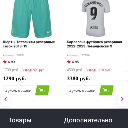
Шорты Тоттенхэм резервные
Барселона футболка резервная
сезон 2018-19
2022-2023 Левандовски 9
20192
117186
4.83
4.85
1790
4500
500
1120
1290
3380
+
+
Товары
Дополнительно