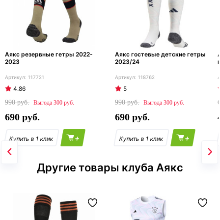
Аякс резервные гетры 2022-
Аякс гостевые детские гетры
2023
2023/24
117721
118762
4.86
5
990
990
300
300
690
690
+
+
Другие товары клуба Аякс