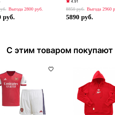
4
4.91
2800
8850
2960
0
5890
С этим товаром покупают