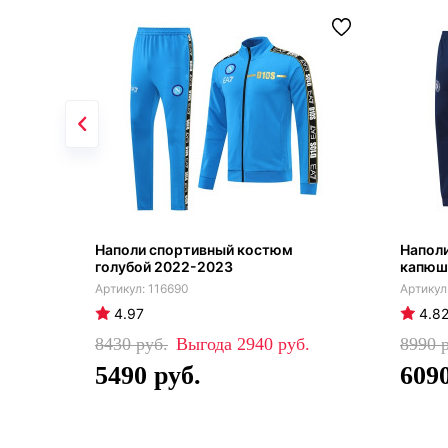
Наполи спортивный костюм
Напол
голубой 2022-2023
капюш
116690
4.97
4.8
8430
2940
8990
5490
609