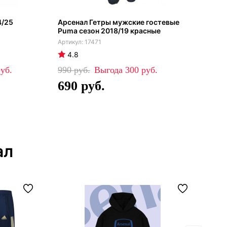
4/25
Арсенал Гетры мужские гостевые
Арс
Puma сезон 2018/19 красные
гол
17471
4.8
4
990
300
69
690
4
ал