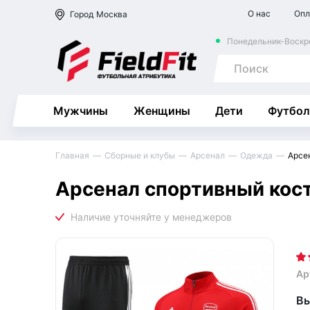
О нас
Опл
Город
Москва
Понедельник-Воскре
Мужчины
Женщины
Дети
Футбол
Главная
Сборные и клубы
Арсенал
Одежда
Арсе
Арсенал спортивный кос
Ар
Вы