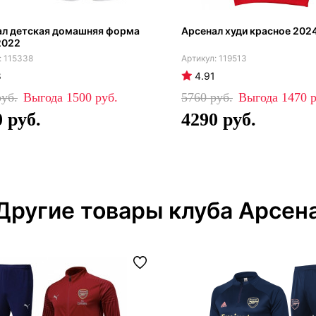
ал детская домашняя форма
Арсенал худи красное 202
2022
115338
119513
8
4.91
1500
5760
1470
0
4290
Другие товары клуба Арсен