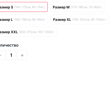
азмер S
Размер M
(165-175см, 60-70кг)
(175-180см, 70-80кг)
азмер L
Размер XL
(180-190см, 80-90кг)
(190-200см, 90-100кг)
азмер XXL
(200-210см, 100-120кг)
личество
-
+