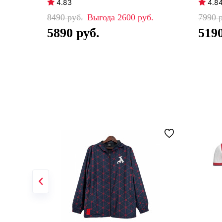
4.83
4.8
8490
2600
7990
5890
519