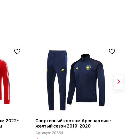
юм 2022-
Спортивный костюм Арсенал сине-
Муж
м
желтый сезон 2019-2020
Арс
20864