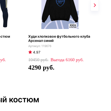
остюм
Худи хлопковое футбольного клуба
Арс
Арсенал синий
201
119676
4.97
4
10450
6160
52
4290
4
ый костюм