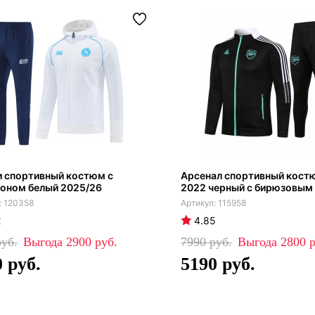
и спортивный костюм с
Арсенал спортивный кост
оном белый 2025/26
2022 черный с бирюзовым
120358
115958
2
4.85
2900
7990
2800
0
5190