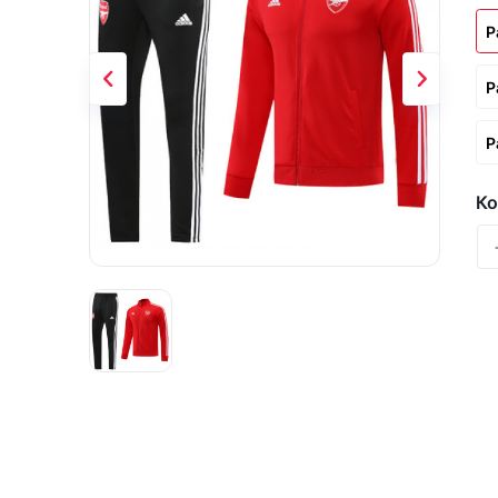
Р
Р
Р
Ко