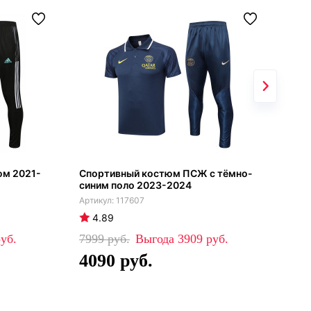
юм 2021-
Спортивный костюм ПСЖ с тёмно-
Арс
синим поло 2023-2024
кап
сер
117607
4.89
4
7999
3909
88
4090
5