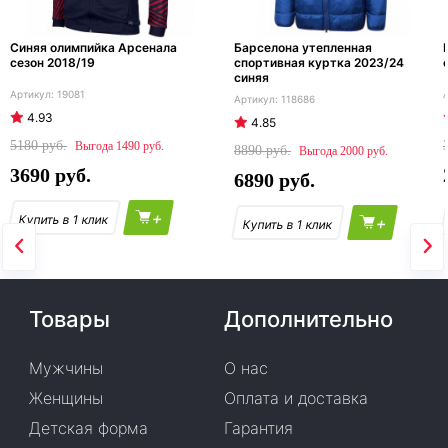
Синяя олимпийка Арсенала
Барселона утепленная
сезон 2018/19
спортивная куртка 2023/24
синяя
19081
118686
4.93
4.85
5180
1490
8890
2000
3690
6890
+
+
Товары
Дополнительно
Мужчины
О нас
Женщины
Оплата и доставка
Детская форма
Гарантия