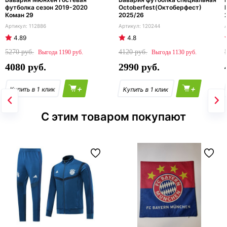
футболка сезон 2019-2020
Octoberfest(Октоберфест)
Коман 29
2025/26
112886
120244
4.89
4.8
5270
4120
1190
1130
4080
2990
+
+
С этим товаром покупают