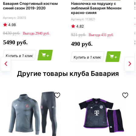
Бавария Спортивный костюм
Наволочка на подушку с
синий сезон 2019-2020
эмблемой Бавария Мюнхен
красно-синяя
20615
113821
4.98
4.82
8430
2940
921
431
5490
490
+
+
Другие товары клуба Бавария