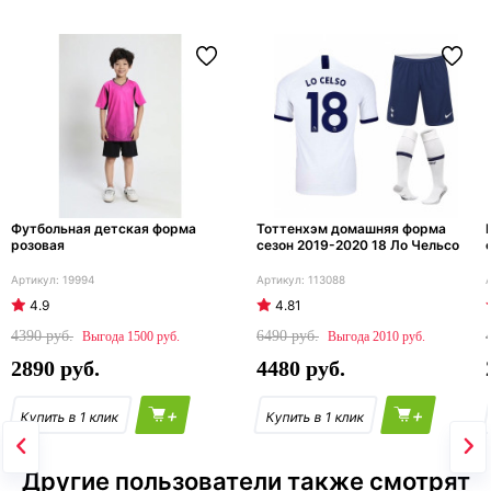
Футбольная детская форма
Тоттенхэм домашняя форма
розовая
сезон 2019-2020 18 Ло Чельсо
19994
113088
4.9
4.81
4390
6490
1500
2010
2890
4480
+
+
Другие пользователи также смотрят