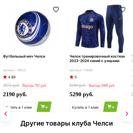
Футбольный мяч Челси
Челси тренировочный костюм
2023-2024 синий с узорами
19523
118061
4.89
5
2972
8190
782
2900
2190
5290
+
+
Другие товары клуба Челси