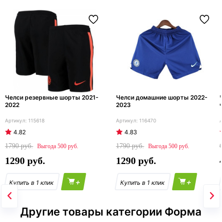
Челси резервные шорты 2021-
Челси домашние шорты 2022-
2022
2023
115618
116470
4.82
4.83
1790
1790
500
500
1290
1290
+
+
Другие товары категории Форма