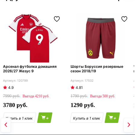
Арсенал футболка домашняя
Шорты Боруссия резервные
2026/27 Жезус 9
сезон 2018/19
120799
17532
4.9
4.81
7990
1790
4210
500
3780
1290
+
+