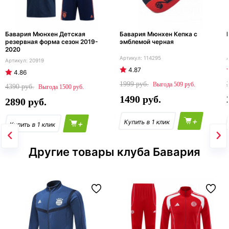
Бавария Мюнхен Детская
Бавария Мюнхен Кепка с
резервная форма сезон 2019-
эмблемой черная
2020
114295
20919
4.87
4.86
1999
509
4390
1500
1490
2890
+
+
Другие товары клуба Бавария