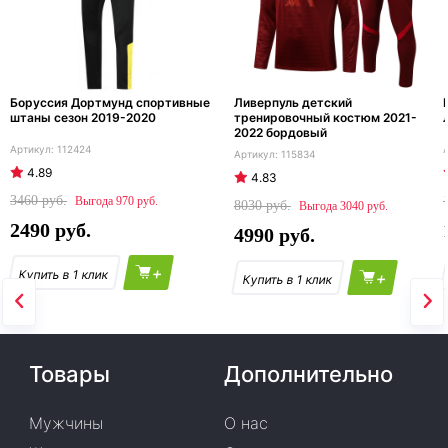
Боруссия Дортмунд спортивные
Ливерпуль детский
штаны сезон 2019-2020
тренировочный костюм 2021-
2022 бордовый
112424
115834
4.89
4.83
3460
970
8030
3040
2490
4990
+
+
Товары
Дополнительно
Мужчины
О нас