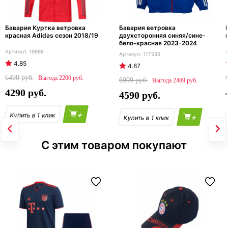
Бавария Куртка ветровка
Бавария ветровка
красная Adidas сезон 2018/19
двухсторонняя синяя/сине-
бело-красная 2023-2024
19688
117589
4.85
4.87
6490
2200
6999
2409
4290
4590
+
+
С этим товаром покупают