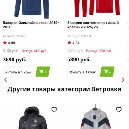
Бавария Олимпийка сезон 2019-
Бавария костюм спортивный
2020
красный 2025/26
112422
120064
4.88
4.84
5180
9490
1490
3600
3690
5890
+
+
Другие товары категории Ветровка