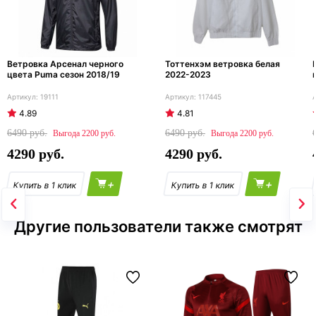
Ветровка Арсенал черного
Тоттенхэм ветровка белая
цвета Puma сезон 2018/19
2022-2023
19111
117445
4.89
4.81
6490
6490
2200
2200
4290
4290
+
+
Другие пользователи также смотрят