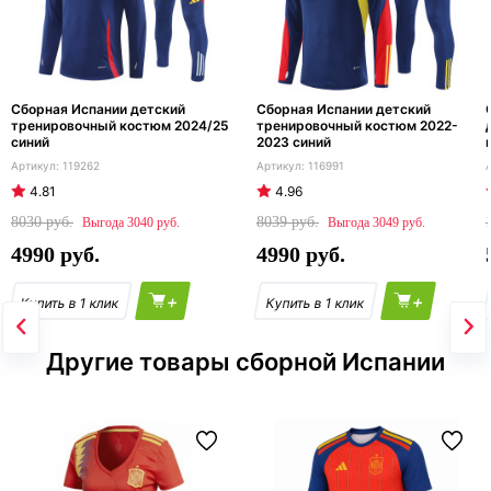
Сборная Испании детский
Сборная Испании детский
тренировочный костюм 2024/25
тренировочный костюм 2022-
синий
2023 синий
119262
116991
4.81
4.96
8030
8039
3040
3049
4990
4990
+
+
Другие товары сборной Испании