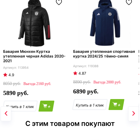
Бавария Мюнхен Куртка
Бавария утепленная спортивная
утепленная черная Adidas 2020-
куртка 2024/25 тёмно-синяя
2021
119388
113954
4.87
4.9
8890
2000
8050
2160
6890
5890
+
+
С этим товаром покупают