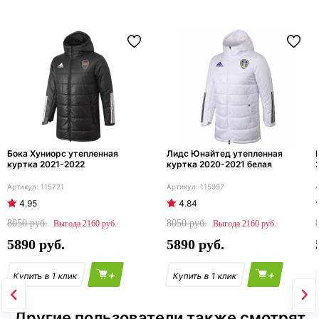
Бока Хуниорс утепленная
Лидс Юнайтед утепленная
куртка 2021-2022
куртка 2020-2021 белая
115721
115997
4.95
4.84
8050
8050
2160
2160
5890
5890
+
+
Другие пользователи также смотрят