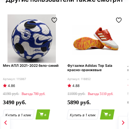
Мяч АПЛ 2021-2022 бело-синий
Футзалки Adidas Top Sala
красно-оранжевые
115867
118852
4.86
4.88
4190
11000
700
5110
3490
5890
+
+