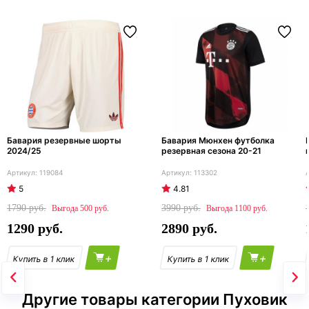
Бавария резервные шорты
Бавария Мюнхен футболка
2024/25
резервная сезона 20-21
119084
113302
5
4.81
1790
3990
500
1100
1290
2890
+
+
Другие товары категории Пуховик