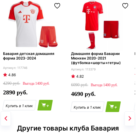
Бавария детская домашняя
Домашняя форма Баварии
форма 2023-2024
Мюнхен 2020-2021
(футболка+шорты+гетры)
117746
113379
4.86
4.82
4290
1400
6090
1400
2890
4690
+
+
Другие товары клуба Бавария