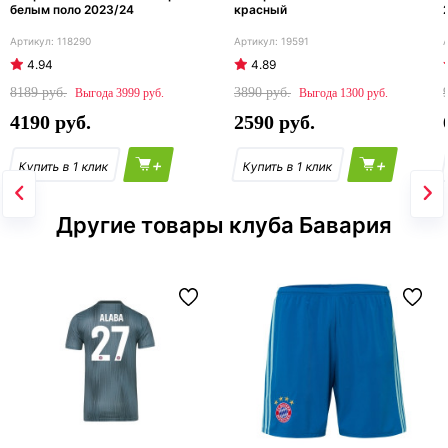
белым поло 2023/24
красный
118290
19591
4.94
4.89
8189
3890
3999
1300
4190
2590
+
+
Другие товары клуба Бавария