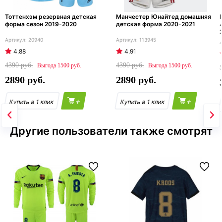
Тоттенхэм резервная детская
Манчестер Юнайтед домашняя
форма сезон 2019-2020
детская форма 2020-2021
20940
113945
4.88
4.91
4390
4390
1500
1500
2890
2890
+
+
Другие пользователи также смотрят