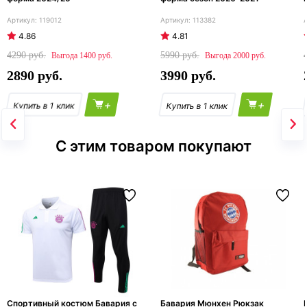
119012
113382
4.86
4.81
4290
5990
1400
2000
2890
3990
+
+
С этим товаром покупают
Спортивный костюм Бавария с
Бавария Мюнхен Рюкзак