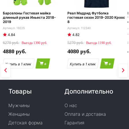
Барселоны Гостевая майка
Реал Мадрид Футболка
длинный рукав Иньеста 2018-
гостевая сезон 2019-2020 Кроос
2019
8
19225
112340
4.84
4.82
6270
5270
1390
1190
4880
4080
+
+
Товары
Дополнительно
Мужчины
О нас
Женщины
Оплата и доставка
Детская форма
Гарантия