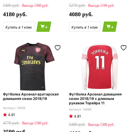
5480
5270
1300
1190
4180
4080
+
+
Футболка Арсенал вратарская
Футболка Арсенал домашняя
домашняя сезон 2018/19
сезон 2018/19 с длинным
рукавом Торейра 11
16656
16688
4.91
4.81
4770
1180
5480
1300
3590