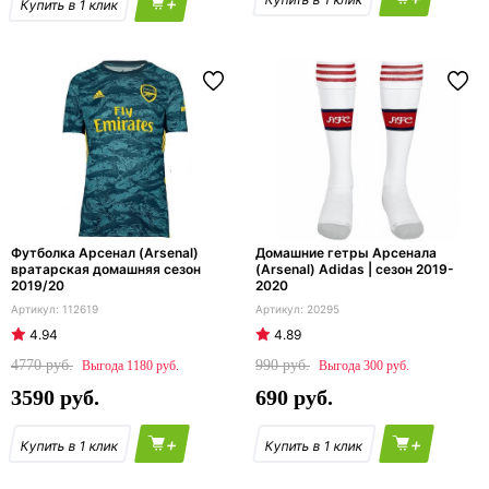
+
Футболка Арсенал (Arsenal)
Домашние гетры Арсенала
вратарская домашняя сезон
(Arsenal) Adidas | сезон 2019-
2019/20
2020
112619
20295
4.94
4.89
4770
990
1180
300
3590
690
+
+