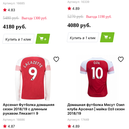
16339
16685
4.89
4.83
5270
1190
5480
1300
4080
4180
+
+
Арсенал Футболка домашняя
Домашная футболка Месут Озил
сезон 2018/19 с длинным
клуба Арсенал | майка Ozil сезон
рукавом Ляказетт 9
2018/19
16686
17449
4.87
4.89