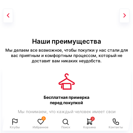
Наши преимущества
Мы делаем все возможное, чтобы покупки у нас стали для
вас приятным и комфортным процессом, который не
доставит вам никаких неудобств.
Бесплатная примерка
перед покупкой
Мы понимаем, что каждый человек имеет свои
индивидуальные параметры тела и предлагаем вам
0
0
померить товар перед тем, как его купить. Это поможет
избежать ошибок в выборе размера.
Клубы
Избранное
Поиск
Корзина
Контакты