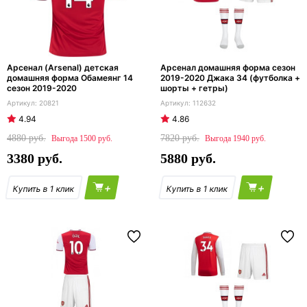
Арсенал (Arsenal) детская
Арсенал домашняя форма сезон
домашняя форма Обамеянг 14
2019-2020 Джака 34 (футболка +
сезон 2019-2020
шорты + гетры)
20821
112632
4.94
4.86
4880
7820
1500
1940
3380
5880
+
+