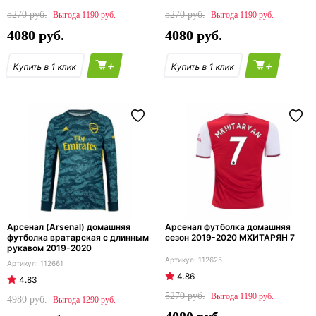
5270
5270
1190
1190
4080
4080
+
+
Арсенал (Arsenal) домашняя
Арсенал футболка домашняя
футболка вратарская с длинным
сезон 2019-2020 МХИТАРЯН 7
рукавом 2019-2020
112625
112661
4.86
4.83
5270
1190
4980
1290