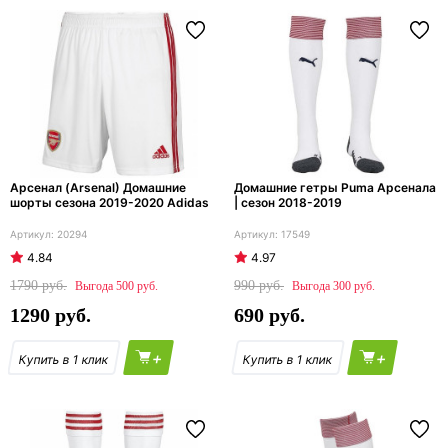
Арсенал (Arsenal) Домашние
Домашние гетры Puma Арсенала
шорты сезона 2019-2020 Adidas
| сезон 2018-2019
20294
17549
4.84
4.97
1790
990
500
300
1290
690
+
+