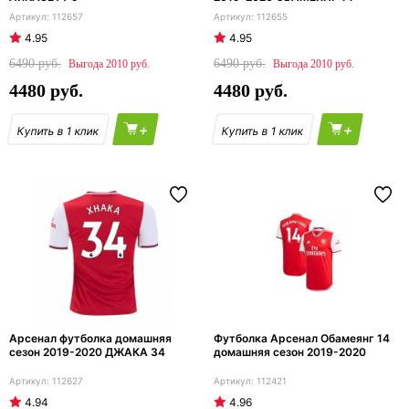
112657
112655
4.95
4.95
6490
6490
2010
2010
4480
4480
+
+
Арсенал футболка домашняя
Футболка Арсенал Обамеянг 14
сезон 2019-2020 ДЖАКА 34
домашняя сезон 2019-2020
112627
112421
4.94
4.96