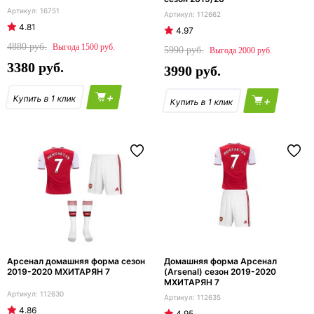
16751
112662
4.81
4.97
4880
1500
5990
2000
3380
3990
+
+
Арсенал домашняя форма сезон
Домашняя форма Арсенал
2019-2020 МХИТАРЯН 7
(Arsenal) сезон 2019-2020
МХИТАРЯН 7
112630
112635
4.86
4.95