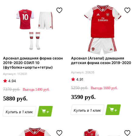
Арсенал домашняя форма сезон
Арсенал (Arsenal) домашняя
2019-2020 ОЗИЛ 10
детская форма сезон 2019-2020
(футболка+шорты+гетры)
20635
112631
4.91
4.94
5250
1660
7370
1490
3590
5880
+
+