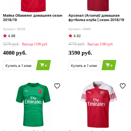
Майка Обамеянг домашняя сезон
Арсенал (Arsenal) домашная
2018/19
футболка клуба | сезон 2018/19
16338
16689
4.98
4.92
5270
4770
1190
1180
4080
3590
+
+