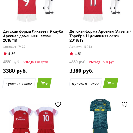
Детская форма Ляказетт 9 клуба
Детская форма Арсенал (Arsenal)
Арсенал домашняя | сезон
Торейра 11 домашняя сезон
2018/19
2018/19
17432
16752
4.86
4.81
4880
4880
1500
1500
3380
3380
+
+