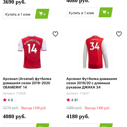
4080
3690
+
+
Арсенал (Arsenal) футболка
Арсенал Футболка домашняя
домашняя сезон 2019-2020
сезон 2019/20 с длинным
ОБАМЕЯНГ 14
рукавом ДЖАКА 34
112628
112647
4.9
4.91
5270
5480
1190
1300
4080
4180