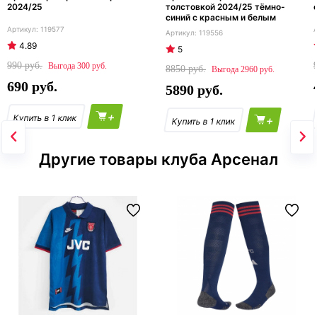
2024/25
толстовкой 2024/25 тёмно-
синий с красным и белым
119577
119556
4.89
5
990
300
8850
2960
690
5890
+
+
Другие товары клуба Арсенал