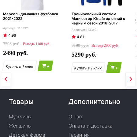
Марсель домашняя футболка
Тренировочный костюм
2021-2022
Манчестер Юнайтед синий с
черным сезон 2016-2017
115332
113340
4.96
4.81
3598
1108
8190
2900
2490
5290
+
+
Товары
Дополнительно
Мужчины
О нас
Женщины
Оплата и доставка
Детская форма
Гарантия