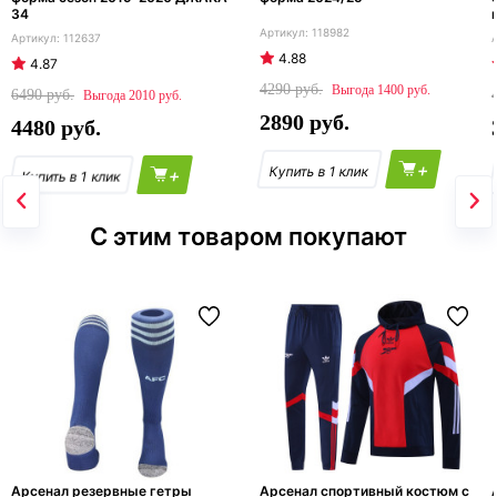
34
118982
112637
4.88
4.87
4290
1400
6490
2010
2890
4480
+
+
С этим товаром покупают
Арсенал резервные гетры
Арсенал спортивный костюм с