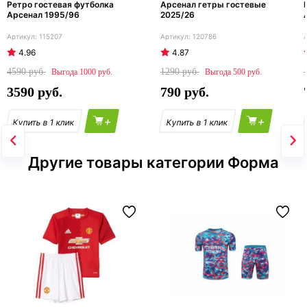
Ретро гостевая футболка
Арсенал гетры гостевые
Арсенал 1995/96
2025/26
115207
120786
4.96
4.87
4590
1290
1000
500
3590
790
+
+
Другие товары категории Форма