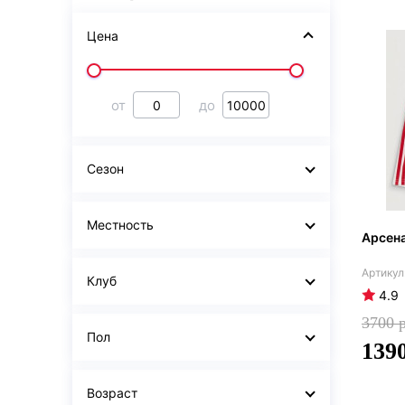
Цена
от
до
Сезон
Местность
Арсен
Клуб
4.9
3700
Пол
139
Возраст