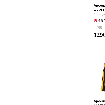
Арсена
шорты 
4.8
1790
129
Арсена
резерв