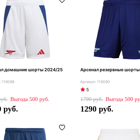
ал домашние шорты 2024/25
Арсенал резервные шорты
119088
119090
7
5
500
1790
500
0
1290