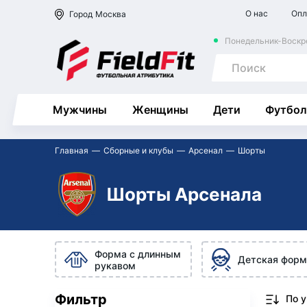
О нас
Опл
Город
Москва
Понедельник-Воскре
Мужчины
Женщины
Дети
Футбол
Главная
Сборные и клубы
Арсенал
Шорты
Шорты Арсенала
Форма с длинным
Детская форм
рукавом
Фильтр