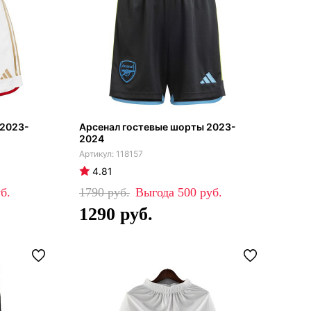
 2023-
Арсенал гостевые шорты 2023-
2024
118157
4.81
1790
500
1290