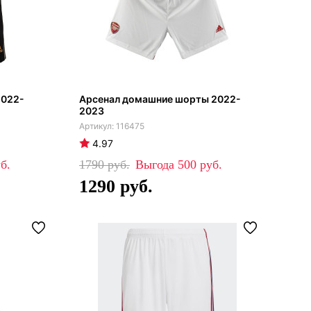
2022-
Арсенал домашние шорты 2022-
2023
116475
4.97
1790
500
1290