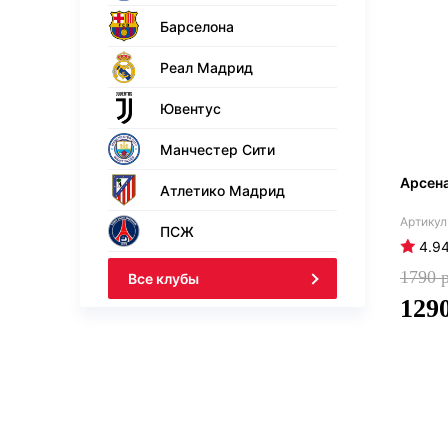
Барселона
Реал Мадрид
Ювентус
Манчестер Сити
Арсен
Атлетико Мадрид
ПСЖ
4.9
1790
Все клубы
129