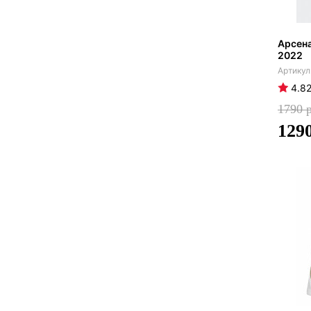
Арсен
2022
4.8
1790
129