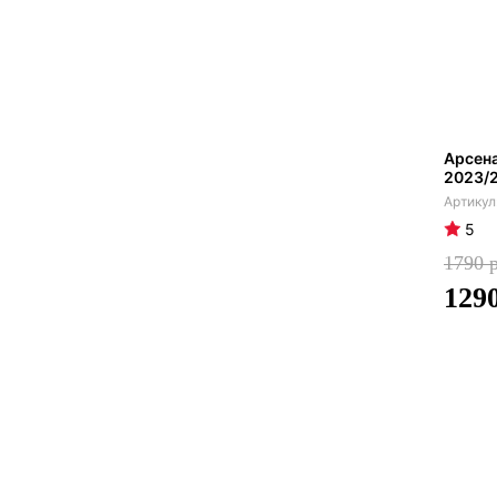
Арсен
2023/
5
1790
129