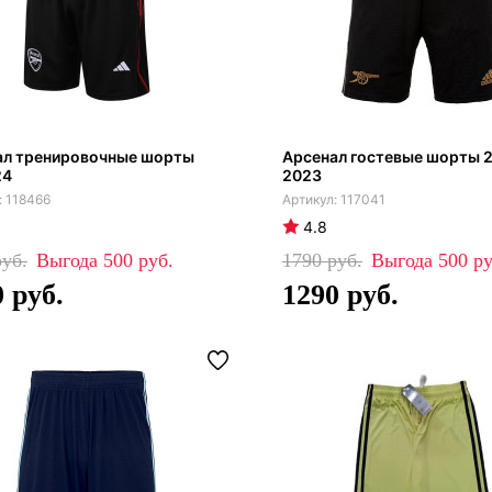
ал тренировочные шорты
Арсенал гостевые шорты 
24
2023
118466
117041
4.8
500
1790
500
0
1290