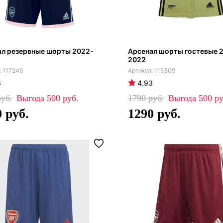
ал резервные шорты 2022-
Арсенал шорты гостевые 
2022
117246
115309
3
4.93
500
1790
500
0
1290