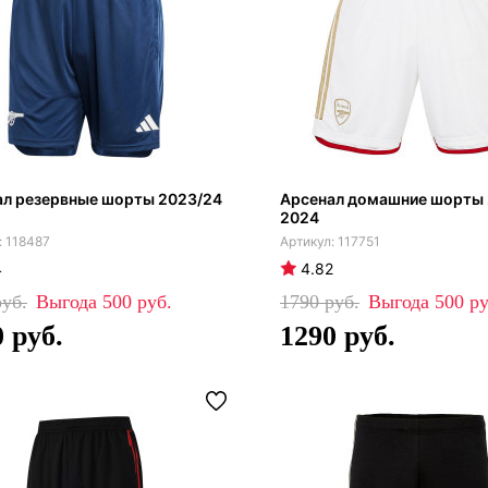
ал резервные шорты 2023/24
Арсенал домашние шорты
2024
118487
117751
4
4.82
500
1790
500
0
1290