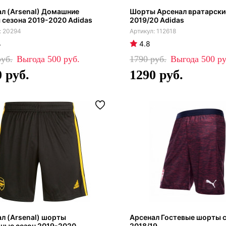
л (Arsenal) Домашние
Шорты Арсенал вратарски
сезона 2019-2020 Adidas
2019/20 Adidas
20294
112618
4
4.8
500
1790
500
0
1290
л (Arsenal) шорты
Арсенал Гостевые шорты 
ные сезон 2019-2020
2018/19