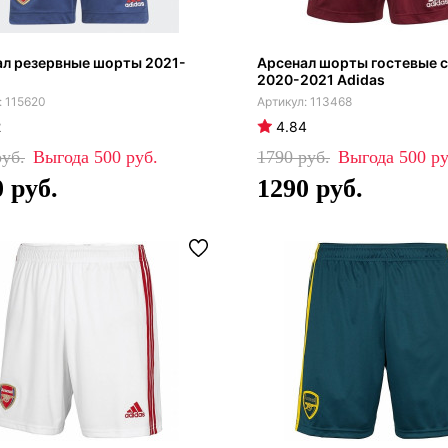
ал резервные шорты 2021-
Арсенал шорты гостевые 
2020-2021 Adidas
115620
113468
2
4.84
500
1790
500
0
1290