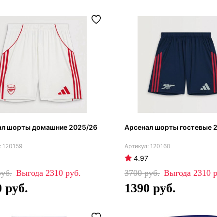
ал шорты домашние 2025/26
Арсенал шорты гостевые 
120159
120160
4.97
2310
3700
2310
0
1390