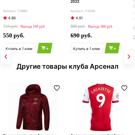
2022
113890
115446
4.86
4.91
719
990
169
300
550
690
+
+
Другие товары клуба Арсенал