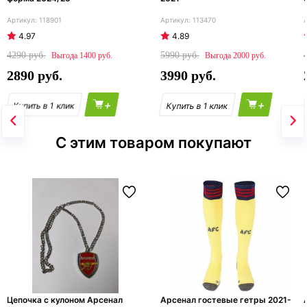
118901
113470
4.97
4.89
4290
5990
1400
2000
2890
3990
+
+
С этим товаром покупают
Цепочка с кулоном Арсенал
Арсенал гостевые гетры 2021-