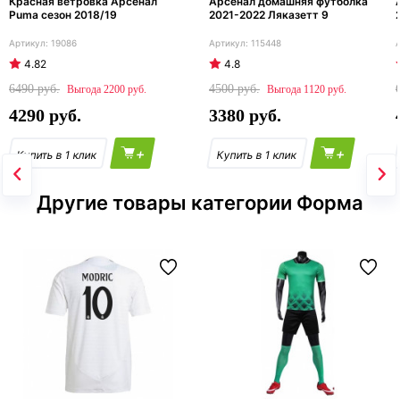
Красная ветровка Арсенал
Арсенал домашняя футболка
Puma сезон 2018/19
2021-2022 Ляказетт 9
19086
115448
4.82
4.8
6490
4500
2200
1120
4290
3380
+
+
Другие товары категории Форма