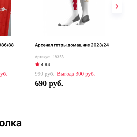
986/88
Арсенал гетры домашние 2023/24
Дом
(Ar
МХИ
118358
4.94
4
990
300
64
690
4
олка