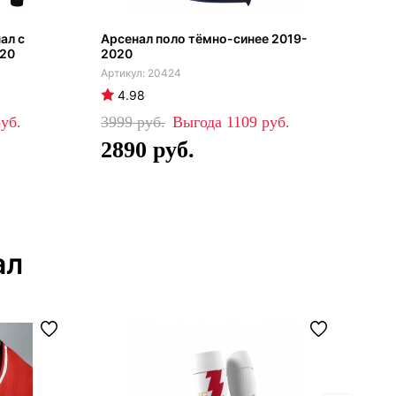
ал с
Арсенал поло тёмно-синее 2019-
Арс
020
2020
202
20424
4.98
4
3999
1109
79
2890
5
ал