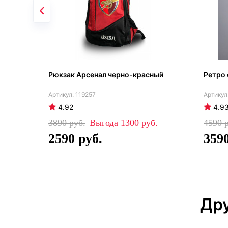
Рюкзак Арсенал черно-красный
Ретро 
119257
4.92
4.9
3890
1300
4590
2590
359
Дру