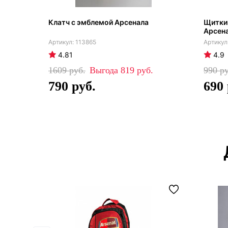
Клатч с эмблемой Арсенала
Щитки
Арсен
113865
4.81
4.9
1609
819
990
790
690