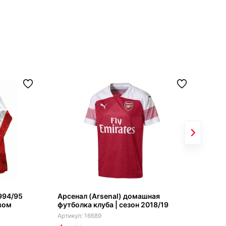
994/95
Арсенал (Arsenal) домашная
Рет
вом
футболка клуба | сезон 2018/19
сез
16689