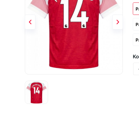
Р
Р
Р
Ко