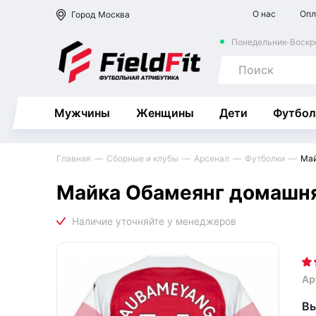
О нас
Опл
Город
Москва
Понедельник-Воскре
Мужчины
Женщины
Дети
Футбол
Главная
Сборные и клубы
Арсенал
Футболки
Май
Майка Обамеянг домашня
Ар
Вы