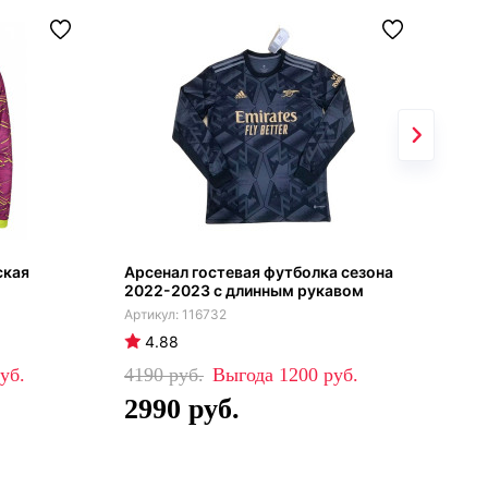
ская
Арсенал гостевая футболка сезона
Юве
2022-2023 с длинным рукавом
202
116732
4.88
4
4190
1200
45
2990
3