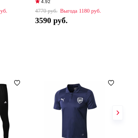
4.92
4
4770
1180
45
3590
3