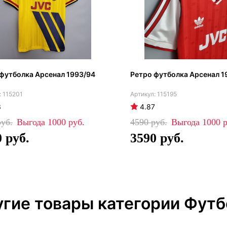
футболка Арсенал 1993/94
Ретро футболка Арсенал 1
115201
115195
3
4.87
1000
4590
1000
0
3590
гие товары категории Футб