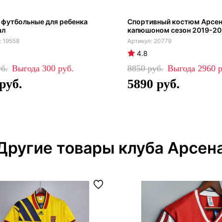
 футбольные для ребенка
Спортивный костюм Арсен
ал
капюшоном сезон 2019-2
19558
20779
4.8
300
8850
2960
5890
Другие товары клуба Арсен