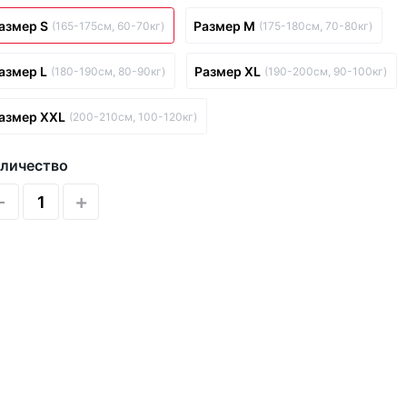
азмер S
Размер M
(165-175см, 60-70кг)
(175-180см, 70-80кг)
азмер L
Размер XL
(180-190см, 80-90кг)
(190-200см, 90-100кг)
азмер XXL
(200-210см, 100-120кг)
личество
-
+