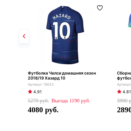
Футболка Челси домашняя сезон
Сборна
2018/19 Хазард 10
футбо
16633
4.91
4.81
5270
1190
3990
4080
289