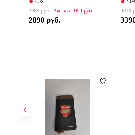
4.93
4.9
3984
1094
4810
2890
339