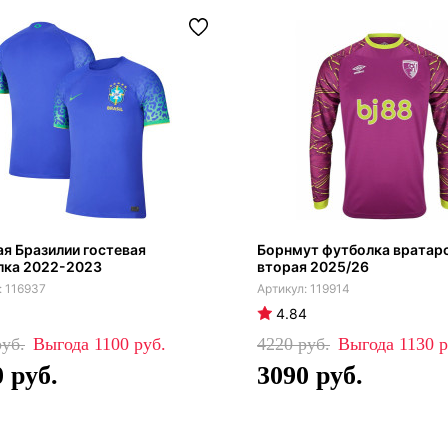
я Бразилии гостевая
Борнмут футболка вратар
лка 2022-2023
вторая 2025/26
116937
119914
4.84
1100
4220
1130
0
3090