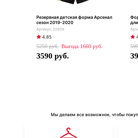
Резервная детская форма Арсенал
Фор
сезон 2019-2020
дли
20839
4.85
5250
1660
59
3590
3
Мы делаем все возможное, чтобы покуп