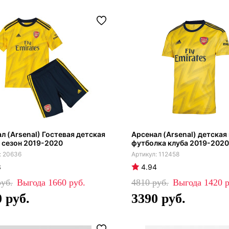
л (Arsenal) Гостевая детская
Арсенал (Arsenal) детская
 сезон 2019-2020
футболка клуба 2019-2020
20636
112458
3
4.94
1660
4810
1420
0
3390