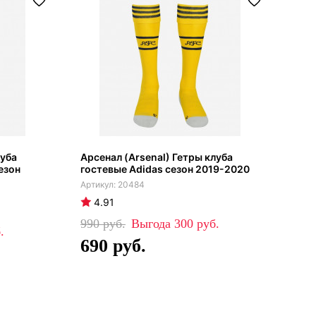
луба
Арсенал (Arsenal) Гетры клуба
езон
гостевые Adidas сезон 2019-2020
20484
4.91
990
300
690