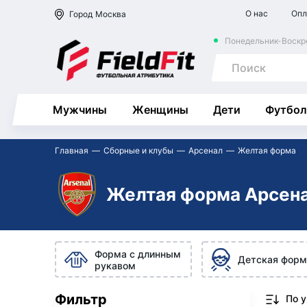
О нас
Опл
Город
Москва
Понедельник-Воскре
Мужчины
Женщины
Дети
Футбол
Главная
Сборные и клубы
Арсенал
Желтая форма
Желтая форма Арсен
Форма с длинным
Детская форм
рукавом
Фильтр