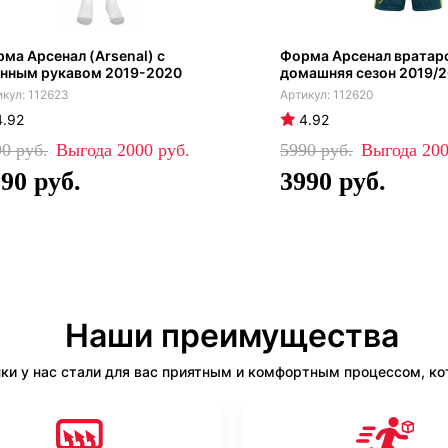
ма Арсенал (Arsenal) с
Форма Арсенал вратар
нным рукавом 2019-2020
домашняя сезон 2019/2
112623
112620
4.92
4.92
90
2000
5990
20
990
3990
Наши преимущества
ки у нас стали для вас приятным и комфортным процессом, кот