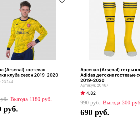
л (Arsenal) гостевая
Арсенал (Arsenal) гетры к
ка клуба сезон 2019-2020
Adidas детские гостевые с
2019-2020
20244
20487
4.82
1180
990
300
0
690