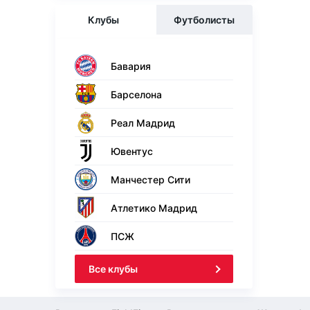
Клубы
Футболисты
Бавария
Барселона
Реал Мадрид
Ювентус
Манчестер Сити
Атлетико Мадрид
ПСЖ
Все клубы