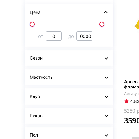
Цена
от
до
Сезон
Местность
Арсена
форма
Клуб
4.8
5250
Рукав
359
Пол