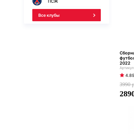
ПСЖ
Все клубы
Сборна
футбол
2022
4.8
3990
289