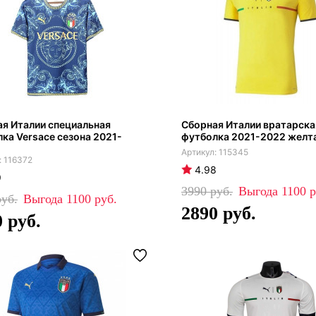
я Италии специальная
Сборная Италии вратарска
ка Versace сезона 2021-
футболка 2021-2022 желт
115345
116372
4.98
9
3990
1100
1100
2890
0