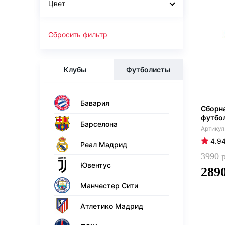
Цвет
Сбросить фильтр
Клубы
Футболисты
Бавария
Сборн
футбо
Барселона
4.9
Реал Мадрид
3990
Ювентус
289
Манчестер Сити
Атлетико Мадрид