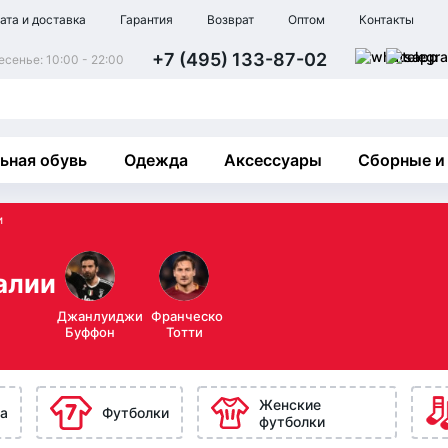
ата и доставка
Гарантия
Возврат
Оптом
Контакты
+7 (495) 133-87-02
сенье: 10:00 - 22:00
ьная обувь
Одежда
Аксессуары
Сборные и
и
алии
Джанлуиджи
Франческо
Буффон
Тотти
Женские
а
Футболки
футболки