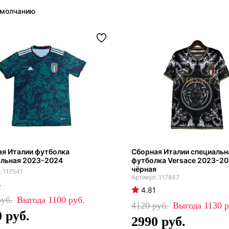
я Италии футболка
Сборная Италии специальн
альная 2023-2024
футболка Versace 2023-2
чёрная
117541
117847
4
4.81
1100
4120
1130
0
2990