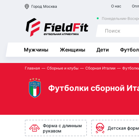
О нас
Опл
Город
Москва
Понедельник-Воскре
Мужчины
Женщины
Дети
Футбол
Главная
Сборные и клубы
Сборная Италии
Футболк
Футболки сборной Ит
Форма с длинным
Детская форм
рукавом