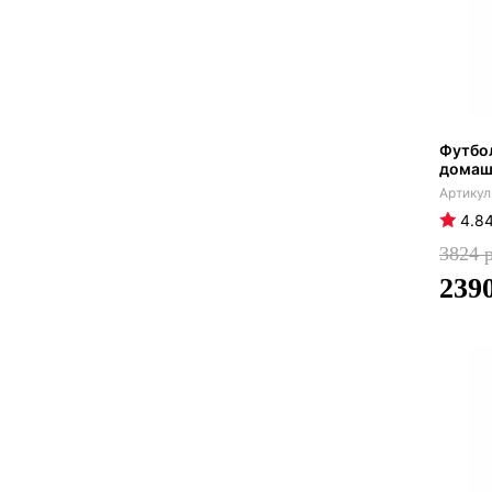
Футбо
домаш
4.8
3824
239