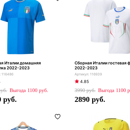
ая Италии домашняя
Сборная Италии гостевая 
лка 2022-2023
2022-2023
116486
116939
4
4.85
1100
3990
1100
0
2890