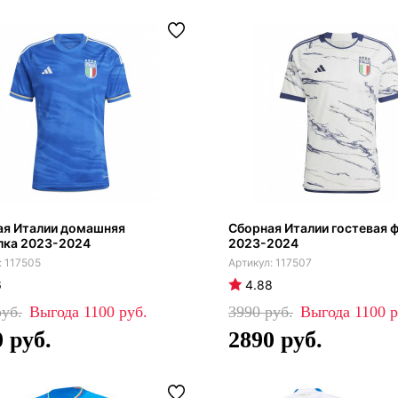
ая Италии домашняя
Сборная Италии гостевая 
лка 2023-2024
2023-2024
117505
117507
6
4.88
1100
3990
1100
0
2890