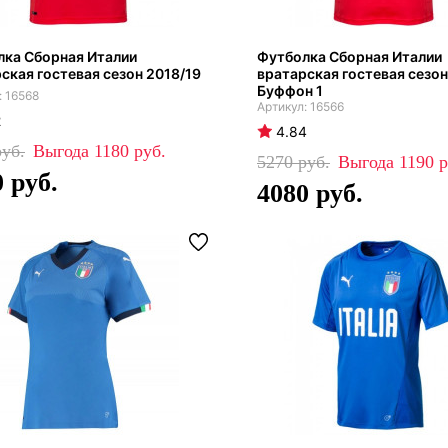
лка Сборная Италии
Футболка Сборная Италии
ская гостевая сезон 2018/19
вратарская гостевая сезон
Буффон 1
16568
16566
2
4.84
1180
5270
1190
0
4080