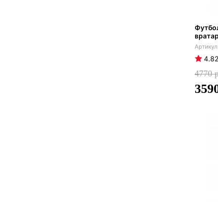
Футбо
вратар
4.8
4770
359