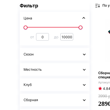
Фильтр
Цена
от
до
Сезон
Местность
Сборна
специ
Клуб
4.8
3990
Сборная
289