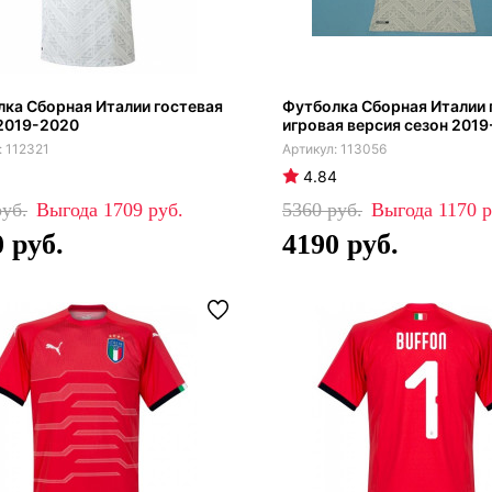
ка Сборная Италии гостевая
Футболка Сборная Италии 
2019-2020
игровая версия сезон 201
112321
113056
4.84
1709
5360
1170
0
4190