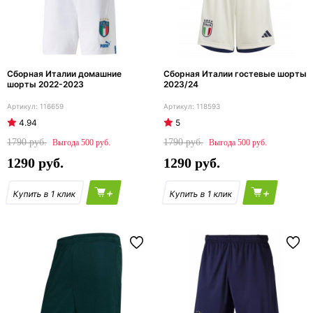
Сборная Италии домашние
Сборная Италии гостевые шорты
шорты 2022-2023
2023/24
116659
118593
4.94
5
1790
1790
500
500
1290
1290
+
+