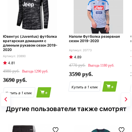
Ювентус (Juventus) футболка
Наполи Футболка резервная
вратарская домашняя с
сезон 2019-2020
длинным рукавом сезон 2019-
2020
20773
20890
4.89
4.81
4770
1180
4980
1290
3590
3690
+
+
Другие пользователи также смотрят