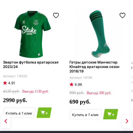
Эвертон футболка вратарская
Гетры детские Манчестер
2023/24
Юнайтед вратарские сезон
2018/19
118333
19796
4.91
4.96
4120
1130
990
300
2990
690
+
+