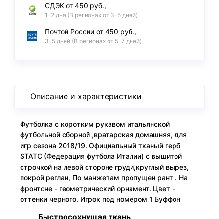
СДЭК от 450 руб.,
1-2 дня (В регионах от 3-5 дней)
Почтой России от 450 руб.,
3-5 дней (В регионах от 5-7 дней)
Описание и характеристики
Футболка с коротким рукавом итальянской
футбольной сборной ,вратарская домашняя, для
игр сезона 2018/19. Официальный тканый герб
STATC (Федерация футбола Италии) с вышитой
строчкой на левой стороне груди,круглый вырез,
покрой реглан, По манжетам пропущен рант . На
фронтоне - геометрический орнамент. Цвет -
оттенки черного. Игрок под номером 1 Буффон
Быстросохнущая ткань