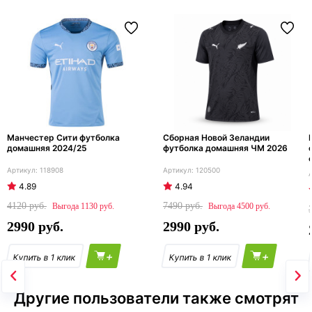
Манчестер Сити футболка
Сборная Новой Зеландии
домашняя 2024/25
футболка домашняя ЧМ 2026
118908
120500
4.89
4.94
4120
7490
1130
4500
2990
2990
+
+
Другие пользователи также смотрят