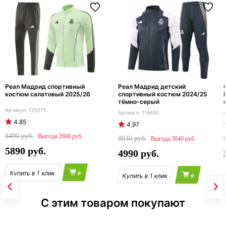
Реал Мадрид спортивный
Реал Мадрид детский
костюм салатовый 2025/26
спортивный костюм 2024/25
тёмно-серый
120271
119650
4.85
4.97
8490
2600
8030
3040
5890
4990
+
+
С этим товаром покупают