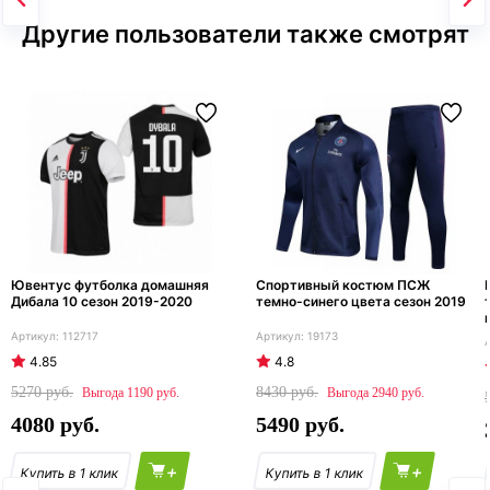
Другие пользователи также смотрят
Ювентус футболка домашняя
Спортивный костюм ПСЖ
Дибала 10 сезон 2019-2020
темно-синего цвета сезон 2019
112717
19173
4.85
4.8
5270
8430
1190
2940
4080
5490
+
+