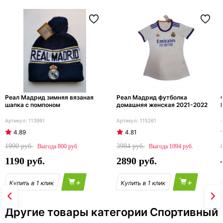
Реал Мадрид зимняя вязаная
Реал Мадрид футболка
шапка с помпоном
домашняя женская 2021-2022
113991
115261
4.89
4.81
1990
3984
800
1094
1190
2890
+
+
Другие товары категории Спортивный