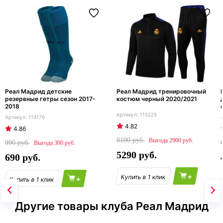
Реал Мадрид детские
Реал Мадрид тренировочный
резервные гетры сезон 2017-
костюм черный 2020/2021
2018
115225
114176
4.82
4.86
8190
2900
990
300
5290
690
+
+
Другие товары клуба Реал Мадрид