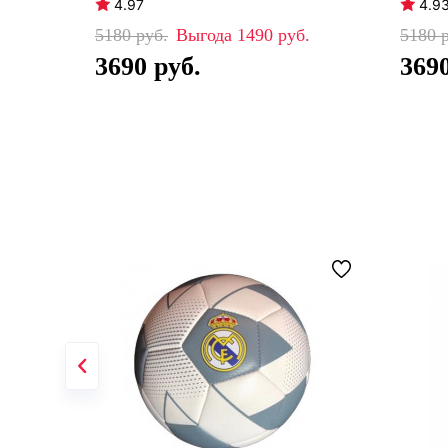
4.97
4.9
5180
1490
5180
3690
369