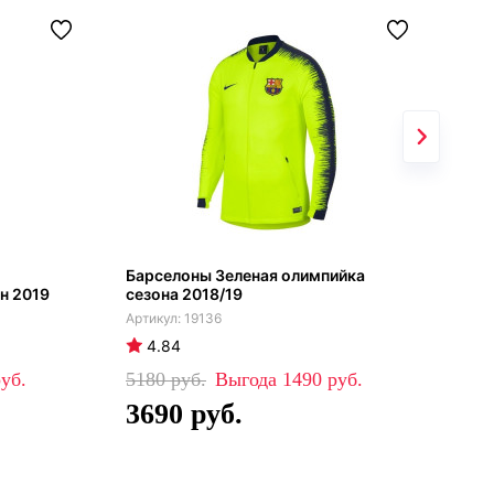
Барселоны Зеленая олимпийка
Арс
н 2019
сезона 2018/19
| с
19136
4.84
4
5180
1490
51
3690
3