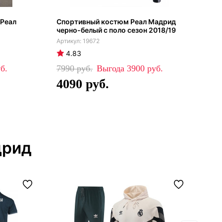
 Реал
Спортивный костюм Реал Мадрид
Реа
черно-белый с поло сезон 2018/19
202
19672
4.83
4
7990
3900
83
4090
5
дрид