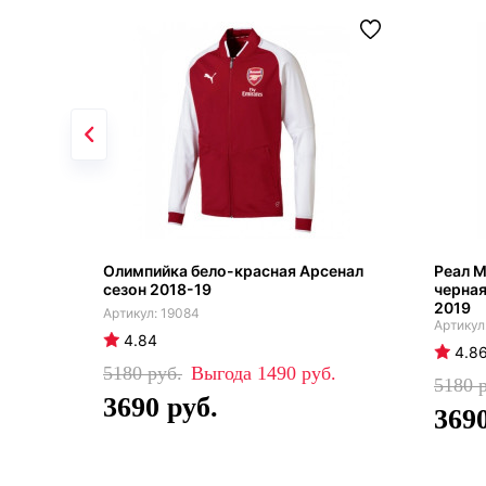
Олимпийка бело-красная Арсенал
Реал М
сезон 2018-19
черная
2019
19084
4.84
4.8
5180
1490
5180
3690
369