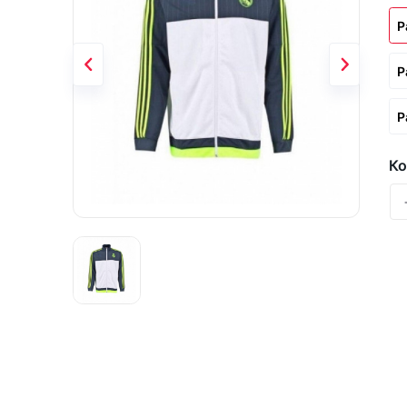
Р
Р
Р
Ко