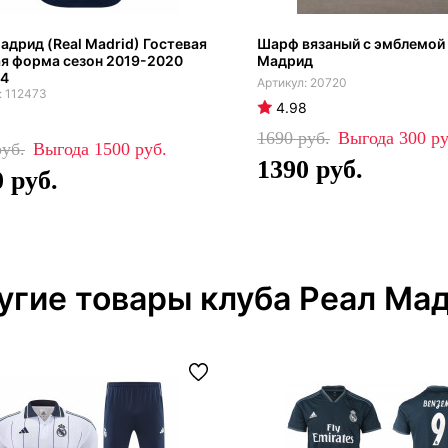
адрид (Real Madrid) Гостевая
Шарф вязаный с эмблемой
я форма сезон 2019-2020
Мадрид
 4
20720
112473
4.98
1690
300
1500
1390
0
угие товары клуба Реал Ма