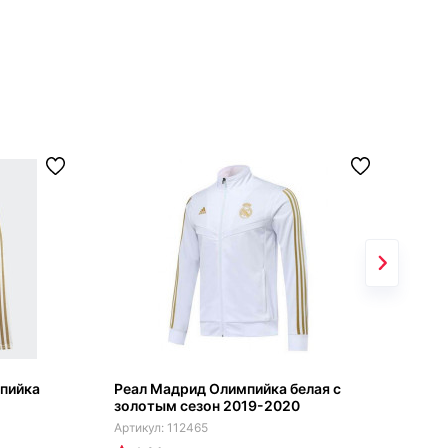
мпийка
Реал Мадрид Олимпийка белая с
Оли
золотым сезон 2019-2020
202
112465