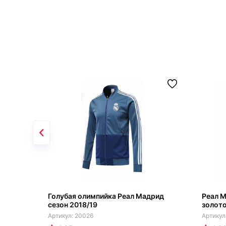
Голубая олимпийка Реал Мадрид
Реал М
сезон 2018/19
золото
20026