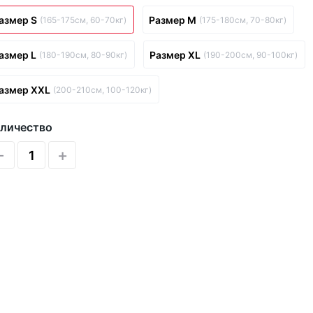
азмер S
Размер M
(165-175см, 60-70кг)
(175-180см, 70-80кг)
азмер L
Размер XL
(180-190см, 80-90кг)
(190-200см, 90-100кг)
азмер XXL
(200-210см, 100-120кг)
личество
-
+