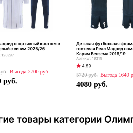
Мадрид спортивный костюм с
Детская футбольная форм
елый с синим 2025/26
гостевая Реал Мадрид ном
Карим Бензема 2018/19
120297
19319
9
4.89
2700
5720
1640
0
4080
гие товары категории Олим