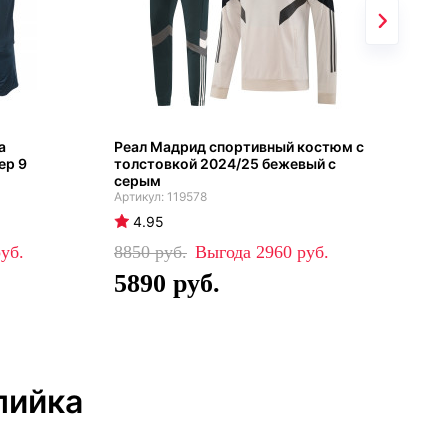
а
Реал Мадрид спортивный костюм с
Реа
ер 9
толстовкой 2024/25 бежевый с
кос
серым
фио
119578
4.95
5
8850
2960
81
5890
5
пийка