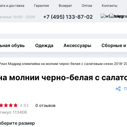
ата и доставка
Гарантия
Возврат
Оптом
Контакты
+7 (495) 133-87-02
сенье: 10:00 - 22:00
ьная обувь
Одежда
Аксессуары
Сборные и
Реал Мадрид олимпийка на молнии черно-белая с салатовым сезон 2018-2
а молнии черно-белая с салат
П
4.93
0 отзывов
тикул: 113406
берите размер