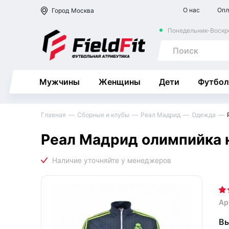
О нас
Опл
Город
Москва
Понедельник-Воскре
Мужчины
Женщины
Дети
Футбол
Главная
Сборные и клубы
Реал Мадрид
Одежда
Реал Мадрид олимпийка н
Ар
Вы