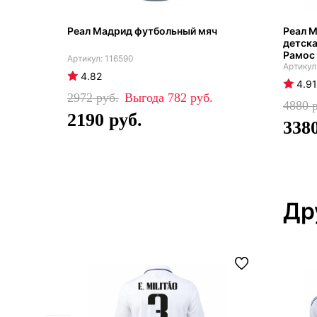
Реал Мадрид футбольный мяч
Реал М
детска
Рамос
116590
4.82
4.91
2972
782
4880
2190
338
Др