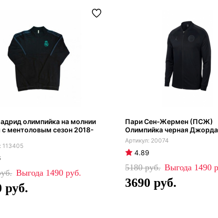
адрид олимпийка на молнии
Пари Сен-Жермен (ПСЖ)
 с ментоловым сезон 2018-
Олимпийка черная Джорда
20074
113405
4.89
6
5180
1490
1490
3690
0