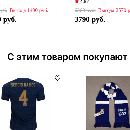
3
4.87
1490
6360
2570
0
3790
С этим товаром покупают