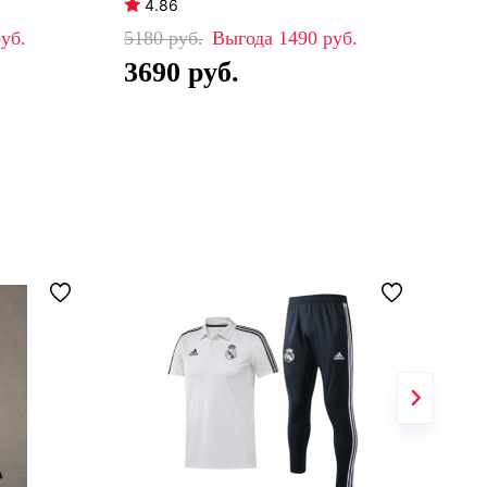
4.86
4
5180
1490
51
3690
3