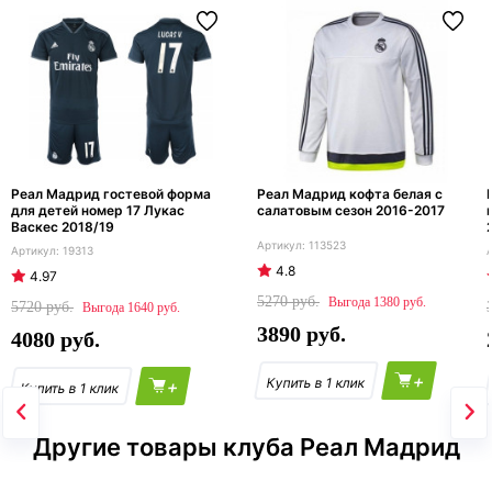
Реал Мадрид гостевой форма
Реал Мадрид кофта белая с
для детей номер 17 Лукас
салатовым сезон 2016-2017
Васкес 2018/19
113523
19313
4.8
4.97
5270
1380
5720
1640
3890
4080
+
+
Другие товары клуба Реал Мадрид