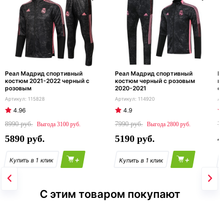
Реал Мадрид спортивный
Реал Мадрид спортивный
костюм 2021-2022 черный с
костюм черный с розовым
розовым
2020-2021
115828
114920
4.96
4.9
8990
7990
3100
2800
5890
5190
+
+
С этим товаром покупают