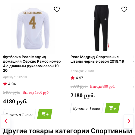
Футболка Реал Мадрид
Реал Мадрид Спортивные
домашняя Серхио Рамос номер
штаны черные сезон 2018/19
4 с длинным рукавом сезон 19-
20
20030
112701
4.97
4.94
3070
890
5480
1300
2180
4180
+
+
Другие товары категории Спортивный