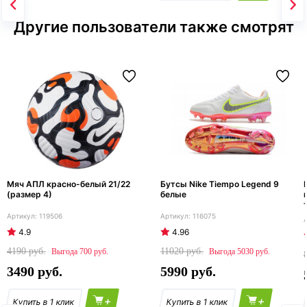
Другие пользователи также смотрят
Мяч АПЛ красно-белый 21/22
Бутсы Nike Tiempo Legend 9
(размер 4)
белые
119506
116075
4.9
4.96
4190
11020
700
5030
3490
5990
+
+