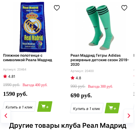
Пляжное полотенце с
Реал Мадрид Гетры Adidas
символикой Реала Мадрид
резервные детские сезон 2019-
2020
20464
20400
4.81
4.8
1990
400
990
300
1590
690
+
+
Другие товары клуба Реал Мадрид