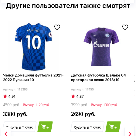
Другие пользователи также смотрят
Челси домашняя футболка 2021-
Детская футболка Шальке 04
2022 Пулишич 10
вратарская сезон 2018/19
115393
17455
4.91
4.87
4500
3990
1120
1300
3380
2690
+
+