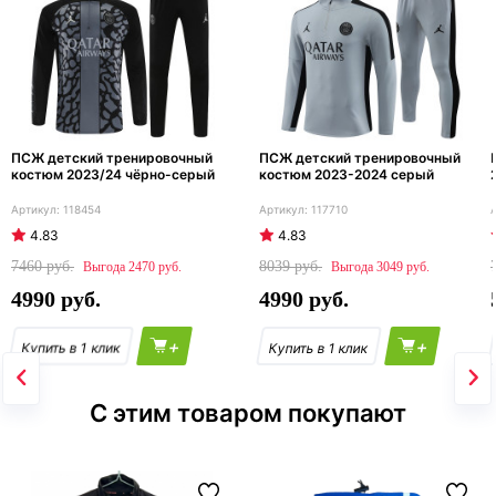
ПСЖ детский тренировочный
ПСЖ детский тренировочный
костюм 2023/24 чёрно-серый
костюм 2023-2024 серый
118454
117710
4.83
4.83
7460
8039
2470
3049
4990
4990
+
+
С этим товаром покупают