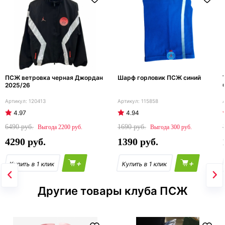
ПСЖ ветровка черная Джордан
Шарф горловик ПСЖ синий
2025/26
120413
115858
4.97
4.94
6490
1690
2200
300
4290
1390
+
+
Другие товары клуба ПСЖ