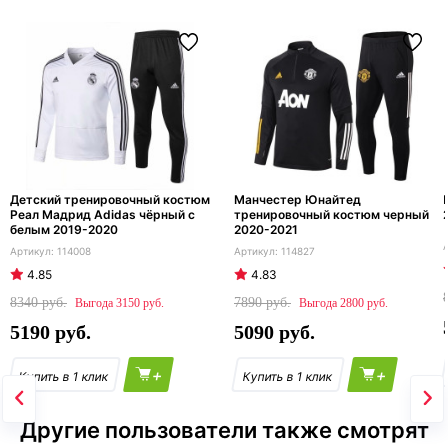
Детский тренировочный костюм
Манчестер Юнайтед
Реал Мадрид Adidas чёрный с
тренировочный костюм черный
белым 2019-2020
2020-2021
114008
114827
4.85
4.83
8340
7890
3150
2800
5190
5090
+
+
Другие пользователи также смотрят