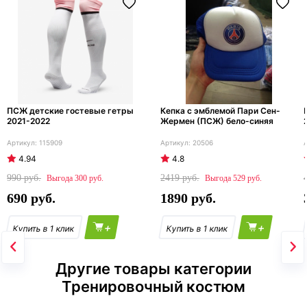
ПСЖ детские гостевые гетры
Кепка с эмблемой Пари Сен-
2021-2022
Жермен (ПСЖ) бело-синяя
115909
20506
4.94
4.8
990
2419
300
529
690
1890
+
+
Другие товары категории
Тренировочный костюм