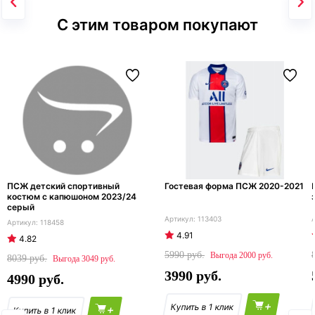
С этим товаром покупают
ПСЖ детский спортивный
Гостевая форма ПСЖ 2020-2021
костюм с капюшоном 2023/24
серый
113403
118458
4.91
4.82
5990
2000
8039
3049
3990
4990
+
+