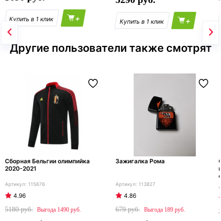
+
+
Другие пользователи также смотрят
Сборная Бельгии олимпийка
Зажигалка Рома
2020-2021
115676
113827
4.96
4.86
5180
679
1490
189