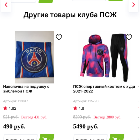
Другие товары клуба ПСЖ
Наволочка на подушку с
ПСЖ спортивный костюм с худи
эмблемой ПСЖ
2021-2022
113817
115793
4.82
4.8
921
8290
431
2800
490
5490
+
+