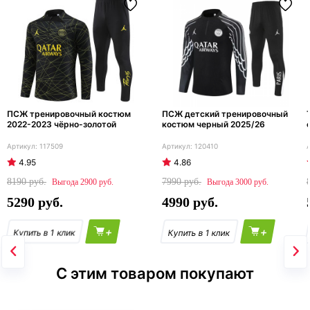
ПСЖ тренировочный костюм
ПСЖ детский тренировочный
2022-2023 чёрно-золотой
костюм черный 2025/26
117509
120410
4.95
4.86
8190
7990
2900
3000
5290
4990
+
+
С этим товаром покупают