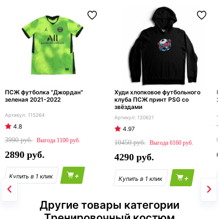
ПСЖ футболка "Джордан"
Худи хлопковое футбольного
зеленая 2021-2022
клуба ПСЖ принт PSG со
звёздами
115264
120621
4.8
4.97
3990
1100
10450
6160
2890
4290
+
+
Другие товары категории
Тренировочный костюм