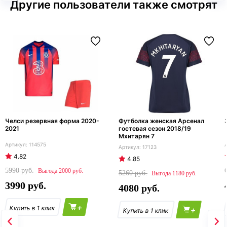
Другие пользователи также смотрят
Челси резервная форма 2020-
Футболка женская Арсенал
2021
гостевая сезон 2018/19
Мхитарян 7
114575
17123
4.82
4.85
5990
2000
5260
1180
3990
4080
+
+