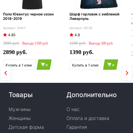
Поло Ювентус черное сезон
Шарф горловик с эмблемой
2018-2019
Ливерпуль
20417
20735
4.85
4.8
3999
1690
1109
300
2890
1390
+
+
Товары
Дополнительно
Мужчины
О нас
Женщины
Оплата и доставка
Детская форма
Гарантия