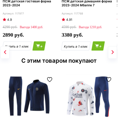
ПСЖ детская гостевая форма
ПСЖ детская домашняя форма
2023-2024
2023-2024 Мбаппе 7
117977
117768
4.9
4.91
4290
4590
1400
1210
2890
3380
+
+
С этим товаром покупают