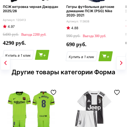
ПСЖ ветровка черная Джордан
Гетры футбольные детские
2025/26
домашние ПСЖ (PSG) Nike
2020-2021
120413
113608
4.97
4.88
6490
2200
990
300
4290
690
+
+
Другие товары категории Форма