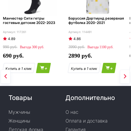
Манчестер Сити гетры
Боруссия Дортмунд резервная
гостевые детские 2022-2023
футболка 2020-2021
117261
114491
4.89
4.86
990
3990
300
1100
690
2890
+
+
Товары
Дополнительно
Мужчины
О нас
Женщины
Оплата и доставка
Детская форма
Гарантия