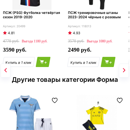
ПСЖ (PSG) Футболка четвёртая
ПСЖ тренировочные штаны
сезон 2019-2020
2023-2024 чёрные с розовым
20499
118013
4.81
4.93
4770
3570
1180
1080
3590
2490
+
+
Другие товары категории Форма