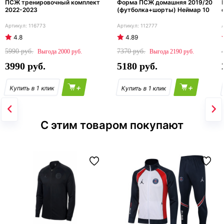
ПСЖ тренировочный комплект
Форма ПСЖ домашняя 2019/20
2022-2023
(футболка+шорты) Неймар 10
116773
112777
4.8
4.89
5990
7370
2000
2190
3990
5180
+
+
С этим товаром покупают