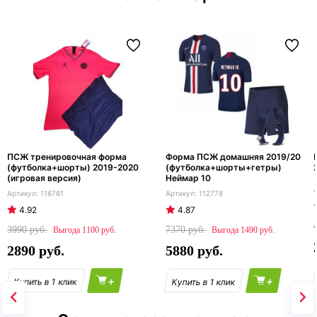
ПСЖ тренировочная форма
Форма ПСЖ домашняя 2019/20
(футболка+шорты) 2019-2020
(футболка+шорты+гетры)
(игровая версия)
Неймар 10
116761
112778
4.92
4.87
3990
7370
1100
1490
2890
5880
+
+