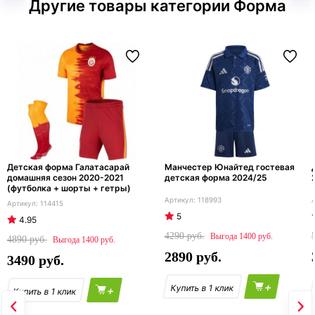
Другие товары категории Форма
Детская форма Галатасарай
Манчестер Юнайтед гостевая
домашняя сезон 2020-2021
детская форма 2024/25
(футболка + шорты + гетры)
118993
114415
5
4.95
4290
1400
4890
1400
2890
3490
+
+