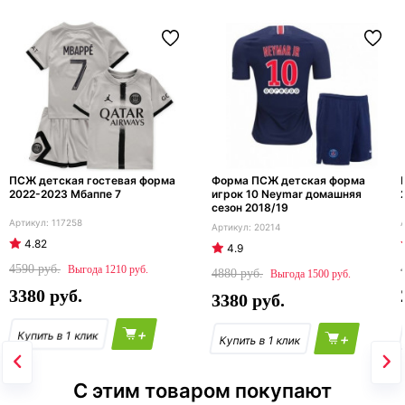
ПСЖ детская гостевая форма
Форма ПСЖ детская форма
2022-2023 Мбаппе 7
игрок 10 Neymar домашняя
сезон 2018/19
117258
20214
4.82
4.9
4590
1210
4880
1500
3380
3380
+
+
С этим товаром покупают