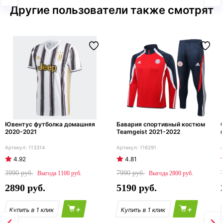
Другие пользователи также смотрят
Ювентус футболка домашняя
Бавария спортивный костюм
2020-2021
Teamgeist 2021-2022
113314
116291
4.92
4.81
3990
7990
1100
2800
2890
5190
+
+