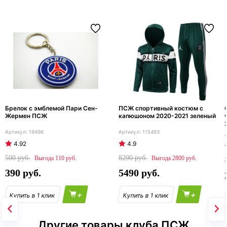
Брелок с эмблемой Пари Сен-
ПСЖ спортивный костюм с
Жермен ПСЖ
капюшоном 2020-2021 зеленый
19496
115493
4.92
4.9
500
8290
110
2800
390
5490
+
+
Другие товары клуба ПСЖ