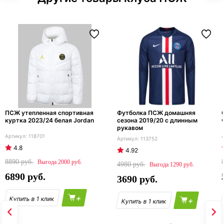
ПСЖ утепленная спортивная
Футболка ПСЖ домашняя
куртка 2023/24 белая Jordan
сезона 2019/20 с длинным
рукавом
118701
113752
4.8
4.92
8890
2000
4980
1290
6890
3690
+
+